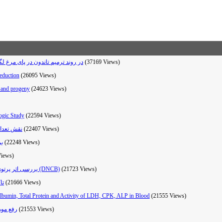
بررسی اثرات هیستوپاتولوژیکی لیزر کم توان گالیوم آلومیnm در روند ترمیم تاندون در پای مرغ لگهورن
(37169 Views)
eduction
(26095 Views)
n and progeny
(24623 Views)
ogic Study
(22594 Views)
نقش تعداد 
(22407 Views)
برر
(22248 Views)
Views)
بررسی اثر پرتوی لیزر کم توان قرمز و مادون قرمز بر حساسیت تماسی ناشی از دی نیتروکلروبنزن (DNCB)
(21723 Views)
تاکر
(21666 Views)
lbumin, Total Protein and Activity of LDH, CPK, ALP in Blood
(21555 Views)
رفع موهای زاید با
(21553 Views)