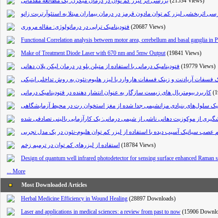
بررسی اثر لیزر کم توان در درمان میگرن: یک مطالعه مقدماتی
(21534 Views)
سی اثربخشی لیزر کم توان مادون قرمز در درمان بیماران مبتلا به استئوآرتریت زانو
فتودینامیک تراپی در درماتولوژی: مقاله مروری
(20687 Views)
Functional Correlation analysis between motor area, cerebellum and basal ganglia in 
Make of Treatment Diode Laser with 670 nm and 5mw Output
(19841 Views)
فتودینامیک درمانی با استفاده از متیلن بلو در درمان لیکن پلان دهانی
(19779 Views)
فسفات آریادنت و زینک فسفات هاروارد با لیزر هلیوم-نئون به روش تداخلی اپتیکی
کاربرد بیومتریال های زیست سازگار به عنوان انتشار دهنده در فتودینامیک درمانی
(1
وژنیک سلول‌های بنیادی مزانشیمی جدا شده از مغز استخوان رت در محیط آزمایشگاهی
شگیری از موکوزیت دهانی ناشی از شیمی درمانی: یک کارآزمایی بالینی تصادفی شده
 عصب سیاتیک آسیب دیده با استفاده از لیزر کم توان هلیوم-نئون در یک مدل تجربی
استفاده از لیزرهای کم توان در ترمیم زخم
(18784 Views)
Design of quantum well infrared photodetector for sensing surface enhanced Raman s
... More
Most Downloaded Articles
Herbal Medicine Efficiency in Wound Healing
(28897 Downloads)
Laser and applications in medical sciences: a review from past to now
(15906 Downlo