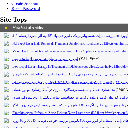
Create Account
Reset Password
Site Tops
Most Visited Articles
نیوم آرسناید 810
Nd:YAG Laser Hair Removal: Treatment Session and Total Energy Effects on Hair R
Monte Carlo simulation of radiation damage in CR-39 plastics by air activity of rado
لیزر درمانی در درمان لنفادم پس از ماستکتومی
(23641 Views)
Low Level Laser Therapy in Treatment of Diabetic Foot Ulcer:Quantitative Microbiol
جلسات درمانی لیزر در رفع موهای زائد با استفاده از لیزر الکساندرایت 755 نانومتر
سی تاثیر تابش لیزر کم توان هلیوم – نئون (8/632 نانومتر) بر میزان رد پیوند پوستی
مدل‌سازی عملکرد سیستم برشنگاری لیزری در آشکار سازی تومور پستان
(22069 
ولیموس جلدی و لیزر اگزایمر 308 نانومتر: ترکیب سینرژیستیک در درمان ویتیلیگو
Photobiological Effects of 2 mw Helium Neon Laser with 632.8 nm Wavelength on A
 استفاده از لیزر دیود 800 نانومتر: بررسی فواصل درمانی 45، 60 و 90 روزه