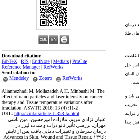
د درمان
های طلا
Download citation:
له­ های طلا با غلظت
BibTeX
|
RIS
|
EndNote
|
Medlars
|
ProCite
|
اساس حل
Reference Manager
|
RefWorks
Send citation to:
ش المان
Mendeley
Zotero
RefWorks
 است.
Aliannezhadi M, Mollazadeh A H, Minbashi M. The
رجۀ سانتی­گراد افزایش می­ یابد و
effect of nano particles and laser intensity on cancer
therapy and Tissue temperature variations after
 تخریب
irradiation. ASWTR 2018; 13 (4) :11-2
URL:
http://icml.ir/article-1-358-fa.html
 فرآیند
علیان نژادی مریم، ملازاده امیرحسین، مین باشی
هش پیدا
مهران. بررسی تأثیر نانو ذرات و شدت لیزر در
درمان سرطان و تغییرات دمایی بافت پس از تابش.
Advances in Skin, Wound and Tissue Repair. ۱۳۹۶;