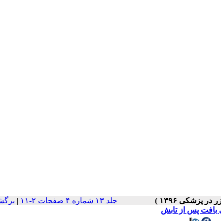
جلد ۱۳ شماره ۴ صفحات ۲-۱۱
|
برگش
 بافت پس از تابش
شی