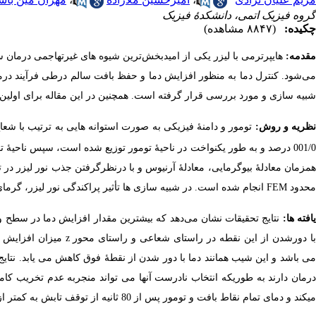
گروه فیزیک اتمی، دانشکدۀ فیزیک
چکیده:
(۸۸۴۷ مشاهده)
مقدمه:
هایپرترمی با لیزر یکی از امیدبخش‌­ترین شیوه ­های غیرتهاجمی درمان س
می­‌شود. کنترل دما به­ منظور افزایش دما و حفظ بافت سالم در­طی فرآیند درم
شبیه­ سازی و مورد بررسی قرار گرفته است. همچنین در این مقاله برای اولین­
ظریه و روش:
001/ درصد و به­ طور یکنواخت در ناحیۀ تومور توزیع شده است، سپس ناحیۀ تومور تحت تابش لیزر با شدت
همزمان معادلۀ بیوگرمایی، معادلۀ آرنیوس و با درنظر­گرفتن جذب نور لیزر در توم
محدود
FEM
انجام شده است. در شبیه­ سازی­ ها تأثیر پراکندگی نور لیزر، گر
افته­ ها:
ا دور­شدن از این نقطه در راستای شعاعی و راستای محور
z
میزان افزایش د
می­ باشد و این شیب همانند دما با دور شدن از نقطۀ فوق کاهش می­ یابد. نتایج
درمان دارند به­ طوری­که انتخاب نادرست آن­ها می­ تواند منجر­به عدم تخریب ک
می­کند و دمای تمام نقاط بافت و تومور
پس ­از 80 ثانیه از توقف تابش به کمتر از 44 درجۀ سانتی­گراد می­ رسد که دمایی ایمن برای بافت می­ باشد.