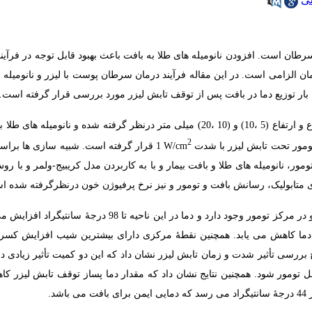
رطان است. افزودن نانومیله­ های طلا به بافت باعث بهبود قابل توجه در فرآین
ان الزامی است. در این مقاله فرآیند درمان سرطان پوست با لیزر و نانومیله­ 
 بار توزیع دما در بافت پس ­از توقف تابش لیزر مورد بررسی قرار گرفته است.
تومور و دامنۀ فیزیکی به­ صورت استوانه­ هایی به ­ترتیب با شعاع و ارتفاع (5 ،10) و (10 ،20) میلی­ متر درنظر گرفته شده و نانومی
2
W/cm
1 قرار گرفته است. شبیه­‌‌ سازی­ ها بر
ور، نانومیله­ های طلا و بافت بیمار و با به­ کاربردن مدل کریبیج-ولمر و با رو
مای متابولیک، رسانش بافت و تومور و نیز نرخ پرفیوژن خون در­نظر­گرفته شده
نتایج تحقیقات نشان می‌­دهد که بیشترین مقدار افزایش دما در سطح و در مرکز تومور وجود دارد و دما در این ناحیه تا 98 د
ما کاهش می­ یابد. همچنین نقطۀ مرکزی دارای بیشترین شیب افزایش کسر
 بررسی تأثیر شدت و زمان تابش لیزر نشان داد که این دو کمیت تأثیر زیادی در
امل تومور شود. همچنین نتایج نشان داد که مقدار دما پس­از توقف تابش لیزر کا