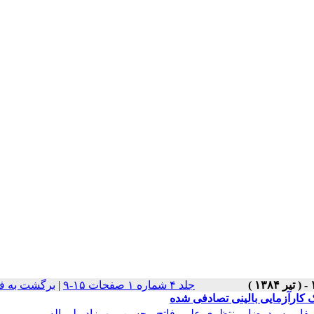
جلد ۴ شماره ۱ صفحات ۱۵-۹
|
برگشت به ف
 کارآزمایی بالینی تصادفی شده
فایی سیدرضا
،
منتظری علی
،
فاتح محسن
،
مهرزاد ولی اله