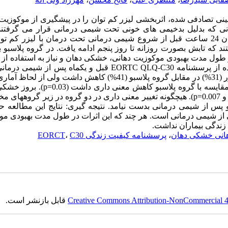
ینی تصادفی شده، اثربخشی لیزر کم توان را در پیشگیری از موکوزیت
انی که بدلیل بدخیمی های خونی تحت شیمی درمانی قرار می گرفتند
ر سانتیمتر مربع قرار گرفتند که تابش بصورت روزانه تا روز پنجم ادامه یافت. در گروه پلاسبو
و طول مدت بهبودی موکوزیت دهانی، خشکی دهان و نیاز به استفاده ا
تا 30 روز پس از درمان ارزیابی شدند. کیفیت زندگی بیماران با استفاده از پرسشنامه EORTC QLQ-C30 قبل و یکماه پ
سنجش قرار گرفت. یافته ها: اگرچه بروز موکوزیت دهانی در گروه لیزر (31%) در مقابل گروه پلاسبو (41%) کاهش داشت و
دار نبود (p=0.5). مدت زمان بهبودی موکوزیت دهانی در گروه لیزر در مقایسه با گروه پلاسبو 
و شدت آن نیز در گروه لیزر کمتر از گروه پلاسبو بود (به ترتیب p=0.05 و p=0.007). هیچگونه تغییر معنی داری در دو گروه در زیر گر
س از شیمی درمانی بدست نیامد. نتیجه گیری: نتایج این مطالعه حا
 از شیمی درمانی است. هر چند که این اثرات در طول مدت بهبودی م
زندگی بیماران نداشت.
انی خشکی دهان
،
پرسشنامه کیفیت زندگی EORCT
C30
،
Creative Commons Attribution-NonCommercial 4.0
قابل بازنشر است.