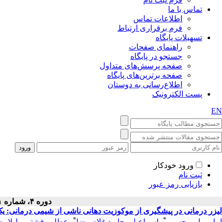
تماس با ما
اطلاعات تماس
فرم برقراری ارتباط
تسهیلات پایگاه
راهنمای صفحات
جستجو در پایگاه
صفحه پرسش‌های متداول
صفحه برترین‌های پایگاه
اطلاع‌رسانی به دوستان
پست الکترونیک
EN
ورود خودکار
ثبت نام
بازیابی رمز عبور
دوره ۴، شماره ۱ - ( تير ۱۳۸۴ )
لیزر درمانی در پیشگیری از موکوزیت دهانی ناشی از شیمی درمانی: یک
*
*
امامی امیرحسین
،
اسماعیلی جاوید غلام رضا
،
عطایی فشتمی لیلا
،
ص