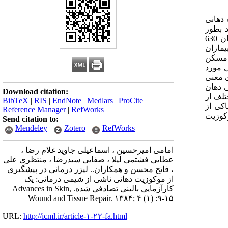
 دهانی
 بطور
تصادفی به دو گروه لیزر و پلاسبو تقسیم شدند. در گروه لیزر، بیماران 24 ساعت قبل از شروع شیمی درمانی تحت درمان با لیزر کم توان 630
 بیماران
ز مسکن
س از شیمی درمانی مورد
لی از لحاظ آماری معنی
کاهش معنی داری داشت (p=0.03). بروز خشکی دهان
Download citation:
وههای مختلف از
BibTeX
|
RIS
|
EndNote
|
Medlars
|
ProCite
|
کی از
Reference Manager
|
RefWorks
وکوزیت
Send citation to:
Mendeley
Zotero
RefWorks
امامی امیرحسین ، اسماعیلی جاوید غلام رضا ،
عطایی فشتمی لیلا ، صفایی سیدرضا ، منتظری علی
، فاتح محسن و همکاران.. لیزر درمانی در پیشگیری
از موکوزیت دهانی ناشی از شیمی درمانی: یک
کارآزمایی بالینی تصادفی شده. Advances in Skin,
Wound and Tissue Repair. ۱۳۸۴; ۴ (۱) :۹-۱۵
URL:
http://icml.ir/article-۱-۲۲-fa.html