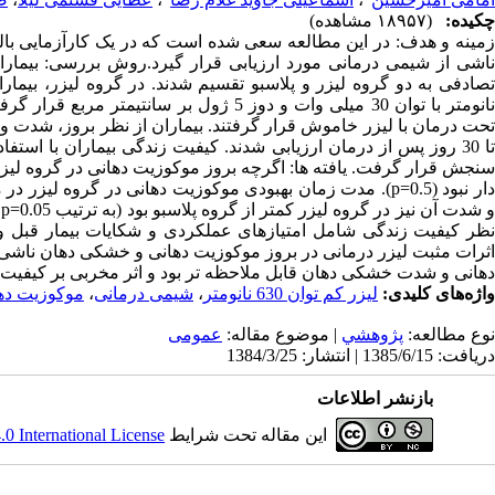
چکیده:
(۱۸۹۵۷ مشاهده)
زمینه و هدف: در این مطالعه سعی شده است که در یک کارآزمایی بال
ناشی از شیمی درمانی مورد ارزیابی قرار گیرد.روش بررسی: بیمار
نانومتر با توان 30 میلی وات و دوز 5 ژول ب
تحت درمان با لیزر خاموش قرار گرفتند. بیماران از نظر بروز، شدت 
نظر کیفیت زندگی شامل امتیازهای عملکردی و شکایات بیمار قبل و پ
اثرات مثبت لیزر درمانی در بروز موکوزیت دهانی و خشکی دهان ناشی
دهانی و شدت خشکی دهان قابل ملاحظه تر بود و اثر مخربی بر کیفیت 
واژه‌های کلیدی:
لیزر کم توان 630 نانومتر
،
شیمی درمانی
،
موکوزیت ده
نوع مطالعه:
پژوهشي
| موضوع مقاله:
عمومى
دریافت: 1385/6/15 | انتشار: 1384/3/25
بازنشر اطلاعات
این مقاله تحت شرایط
 International License