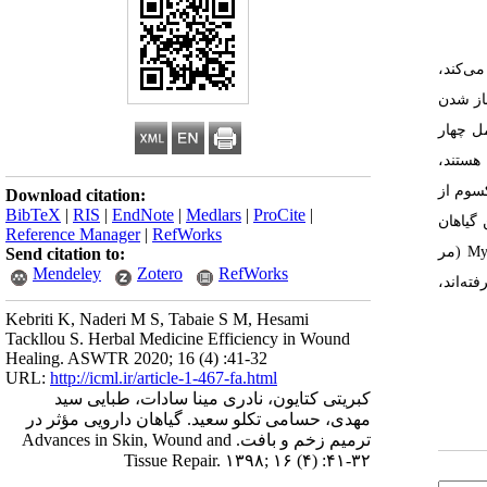
­‌کند،
باز شدن
ل چهار
هستند،
­سوم از
Download citation:
BibTeX
|
RIS
|
EndNote
|
Medlars
|
ProCite
|
 گیاهان
Reference Manager
|
RefWorks
My
(مر
Send citation to:
Mendeley
Zotero
RefWorks
ته‌اند،
Kebriti K, Naderi M S, Tabaie S M, Hesami
Tackllou S. Herbal Medicine Efficiency in Wound
Healing. ASWTR 2020; 16 (4) :41-32
URL:
http://icml.ir/article-1-467-fa.html
کبریتی کتایون، نادری مینا سادات، طبایی سید
مهدی، حسامی تکلو سعید. گیاهان دارویی مؤثر در
ترمیم زخم و بافت. Advances in Skin, Wound and
Tissue Repair. ۱۳۹۸; ۱۶ (۴) :۴۱-۳۲