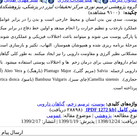
گروه پژوهشی ترمیم نوری مرکز تحقیقات لیزر در پزشکی، پژوهشکدۀ یا
چکیده:
(۹۱۰۰ مشاهده)
پوست، سدی بین بدن انسان و محیط خارجی است و بدن را در برابر عوامل شی
عملکرد بازجذب و تنظیم حرارت را انجام می­دهد و اولین خط دفاع در برابر میکر
ا پارگی پوست می­ شوند و می­توانند باعث اختلالات فیزیکی و عملکردی شوند
.
مرحلۀ برنامه ­ریزی­ شده و همپوشان هموستاز، التهاب، تکثیر و بازسازی است.
مشکلاتی نظیر آلرژی و مقاومت دارویی را نیز ایجاد می­کنند. به­ طور­ کلی گیاه
تمام داروهای سنتی برای درمان زخم ­ها و اختلالات پوستی استفاده می­شود. با
ارویی از­جمله:
Salvia
(مریم گلی)،
Plantago Major
(بارهنگ) و
Aleo Vera
(آل
جازی)،
Camellia sinensis
(چای سبز)،
Bambusa Vulgaris
(بامبو)،
rtica dioica
پرداخته است.
واژه‌های کلیدی:
پوست
،
ترمیم زخم
،
گیاهان دارویی
متن کامل
[PDF 1272 kb]
(۲۸۸۹۸ دریافت)
نوع مطالعه:
پژوهشي
| موضوع مقاله:
عمومى
دریافت: 1398/12/24 | پذیرش: 1399/1/19 | انتشار: 1399/2/17
ارسال پیام 