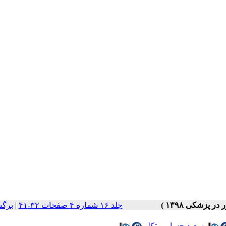
جلد ۱۶ شماره ۴ صفحات ۳۲-۴۱
|
برگش
،
سعید حسامی تکلو