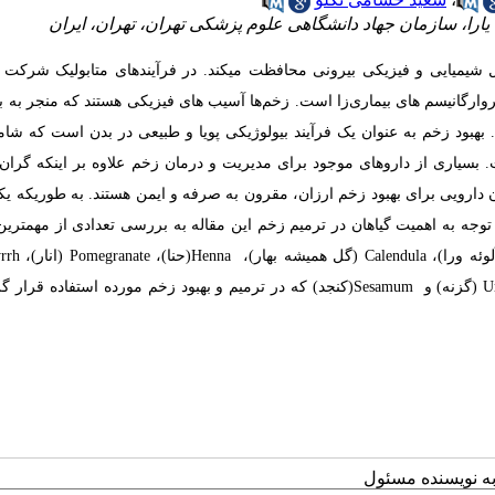
را، سازمان جهاد دانشگاهی علوم پزشکی تهران، تهران، ایران
میایی و فیزیکی بیرونی محافظت می­کند. در فرآیندهای متابولیک شرکت می
وارگانیسم ­های بیماری­‌زا است. زخم‌­ها آسیب­ های فیزیکی هستند که منجر به 
بهبود زخم به ­عنوان یک فرآیند بیولوژیکی پویا و طبیعی در بدن است که شام
 بسیاری از داروهای موجود برای مدیریت و درمان زخم علاوه ­بر اینکه گران 
ان دارویی برای بهبود زخم ارزان، مقرون به صرفه و ایمن هستند. به ­طوری­که یک
 توجه به اهمیت گیاهان در ترمیم زخم این مقاله به بررسی تعدادی از مهم­ترین
وئه ورا)،
Calendula
(گل همیشه بهار)،
Henna
(حنا)،
Pomegranate
(انار)،
rrh
U
(گزنه) و
Sesamum
(کنجد) که در ترمیم و بهبود زخم مورده استفاده قرار گرف
به نویسنده مسئول