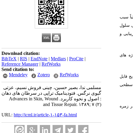
اً سبب
 می تواند به طور انتخابی سلول
بایی و
Download citation:
کلید واژه های
BibTeX
|
RIS
|
EndNote
|
Medlars
|
ProCite
|
Reference Manager
|
RefWorks
Send citation to:
Mendeley
Zotero
RefWorks
ود، که تنها متن کامل 17 مقاله در دسترس بود. بر اساس نتایج بدست آمده مادۀ حساس به نور mTHPC نتایج قابل
ن دیسپلازی های سطحی
مسلمی ندا، بصیر حسین، چینی فروش نسیم، عزتی
گیوی نرگس. فتودینامیک تراپی در سرطان های دهان
: اصول و نحوه کاربرد. Advances in Skin, Wound
and Tissue Repair. ۱۳۸۹; ۷ (۲)
ر زمره
URL:
http://icml.ir/article-۱-۱۵۳-fa.html