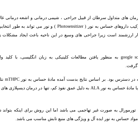
مان های متداول سرطان از قبیل جراحی ، شیمی درمانی و اشعه درمانی غالب
ناتوانی در بیماران می شوند. فتودینامیک تراپی ( PDT ) به عنوان روشی از ترکیب داروهای حساس به نور ( Photosensitizer ) و نور
ارزشمند است زیرا جراحی های وسیع در این ناحیه باعث ایجاد مشکلات زی
جستجو در منابع الکترونیکی سایت pubmed ، scopus و google scholar به منظور یافتن مطالعات کلینیکی به زبان انگلیسی، با 
نتایج حاصل از جستجو در کل، 25 مقاله ب
ملاحظه ای را در درمان سرطان های دهان نشان داده است. با وجود بعضی مزایا مادۀ حساس به نور ALA به دلیل عمق نفوذ کم، تنها در درما
تورمورال به صورت غیر تهاجمی می باشد اما این روش برای اینکه بتواند د
 مواد حساس به نور ایده آل و ویژگی های منبع تابش مناسب می باشد.