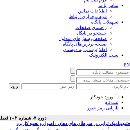
تماس با ما
اطلاعات تماس
فرم برقراری ارتباط
تسهیلات پایگاه
راهنمای صفحات
جستجو در پایگاه
صفحه پرسش‌های متداول
صفحه برترین‌های پایگاه
اطلاع‌رسانی به دوستان
پست الکترونیک
EN
ورود خودکار
ثبت نام
بازیابی رمز عبور
دوره ۷، شماره ۲ - ( فصلنامه لیزر پزشکی ۱۳۸۹ )
فتودینامیک تراپی در سرطان های دهان : اصول و نحوه کاربرد
*
ندا مسلمی
،
حسین بصیر
،
نسیم چینی فروش
،
نرگس عزتی گیوی