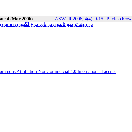
sue 4 (Mar 2006)
ASWTR 2006, 4(4): 9-15
|
Back to brows
بررسی اثرات هیستوپاتولوژیکی لیزر کم توان گالیوم آلومینیوم آرسناید 810nm در روند ترمیم تاندون در پای مرغ لگهورن
ommons Attribution-NonCommercial 4.0 International License
.