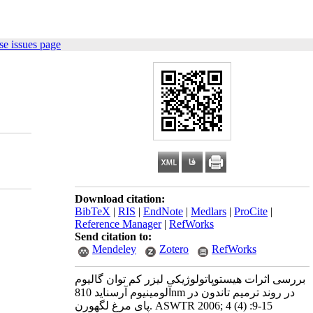
e issues page
Download citation:
BibTeX
|
RIS
|
EndNote
|
Medlars
|
ProCite
|
Reference Manager
|
RefWorks
Send citation to:
Mendeley
Zotero
RefWorks
بررسی اثرات هیستوپاتولوژیکی لیزر کم توان گالیوم
آلومینیوم آرسناید 810nm در روند ترمیم تاندون در
پای مرغ لگهورن. ASWTR 2006; 4 (4) :9-15