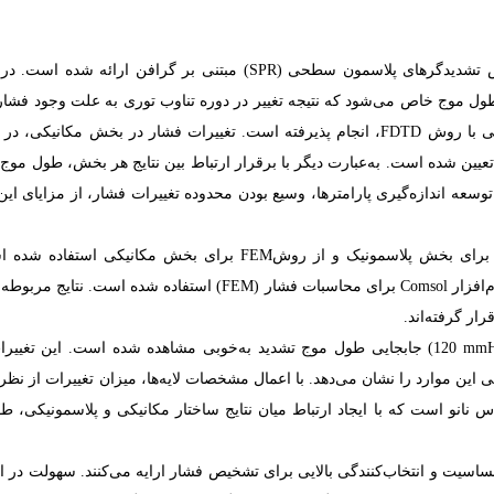
تشدیدگرهای
پلاسمون
سطحی
(
SPR
)
مبتنی
بر
گرافن
ارائه
شده
است.
در
ول
موج
خاص
می‌شود
که
نتیجه‌
تغییر
در
دوره
تناوب
توری
به
علت
وجود
فشار
ی
با
روش
FDTD
،
انجام
پذیرفته
است.
تغییرات
فشار
در
بخش
مکانیکی،
در
عیین
شده
است.
به‌عبارت
دیگر
با
برقرار
ارتباط
بین
نتایج
هر
بخش،
طول
موج
توسعه
اندازه‌گیری
پارامترها،
وسیع
بودن
محدوده
تغییرات
فشار،
از
مزایای
این
برای بخش پلاسمونیک و از روش
FEM
برای بخش مکانیکی استفاده شده ا
‌افزار
Comsol
برای محاسبات فشار (
FEM
) استفاده شده است. نتایج مربوطه،
ر گرفته‌اند.
mm
120) جابجایی طول موج تشدید به‌خوبی مشاهده شده است. این تغییرا
 به‌دست‌آمده بخوبی این موارد را نشان می‌دهد. با اعمال مشخصات لایه‌ها، میزان تغییرات از نظ
انو است که با ایجاد ارتباط میان نتایج ساختار مکانیکی و پلاسمونیکی، ط
ساسیت و انتخاب‌کنند‌گی بالایی برای تشخیص فشار ارایه می‌کنند. سهولت در ا