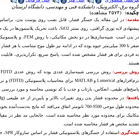
گروه برق- الکترونیک، دانشکده فنی و مهندسی، دانشگاه لرستان
چکیده:
(۲۵۷۴ مشاهده)
قدمه:
در
این
مقاله
یک
حسگر
فشار،
قابل
نصب
روی
پوست
بدن،
بر
اساس
یشنهادی
لایه
توری
گرافنی،
روی
بستر
SiO2
،
باعث
تحریک
پلاسمون‌ها
در
یک
ط
ر
بدن
است.
شبیه‌سازی‌ها
در
دو
بخش
مکانیکی،
با
روش
FEM
،
و
پلاسمونیک
فر
تا
300
میلی‌متر
جیوه
بوده
که
در
ادامه
نیز
طول
موج
متناسب
با
هر
فشار
ت
ه
فردی
برای
هر
فشار
مشخص
شده
است.
پاسخ
سریع،
تکرارپذیری،
قابلیت
هستند.
وش بررسی:
روش بررسی شبیه‌سازی عددی بوده که روش عددی
FDTD
رم‌افزارهای
Lumerical
و
MATLAB
برای محاسبات پلاسمونیکی (
FDTD
)
و نرم
پاسخ‌‌های طیفی، انعکاس، بازتاب و جذب با کد نویسی محاسبه و مورد بررسی قرا
افته‌ها:
در محدوده فشار بدن روی تغییرات بالاتر و پایین‌تر از حد طبیعی (
Hg
محدوده طول موجی 9500-700 نانومتر اتفاق می‌افتد که نتایج
مکانیک برای محدوده مورد نظر محاسبه شده است. جابجایی مد نظر در مقیاس ن
تشدید مختص هر فشار محاسبه شده است.
تیجه‌گیری:
استفاده از حسگرهای پلاسمونیکی فشار بر اساس سازوکار
SPR
، ح