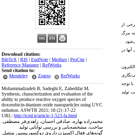
رخی از
به مرگ
‌شود.
نها در
Download citation:
BibTeX
|
RIS
|
EndNote
|
Medlars
|
ProCite
|
Reference Manager
|
RefWorks
سکوپ الکترون
Send citation to:
ذرات با طیف‌نگاری
Mendeley
Zotero
RefWorks
 با توجه
Mohammadzadeh B, Sadeghi E, Zahedifar M.
یب تولید
Synthesis, characterization and evaluation of the
ability to produce reactive oxygen species of
doxorubicin-titanium oxide nanoparticles using UVC
radiation. ASWTR 2021; 18 (2) :17-22
URL:
http://icml.ir/article-1-523-fa.html
محمد‌زاده بهاره، صادقی احسان، زاهدی‌فر مصطفی.
ساخت، مشخصه‌یابی و بررسی توانایی تولید
گونه‌های فعال اکسیژن داروی دوکسوربیسین متصل