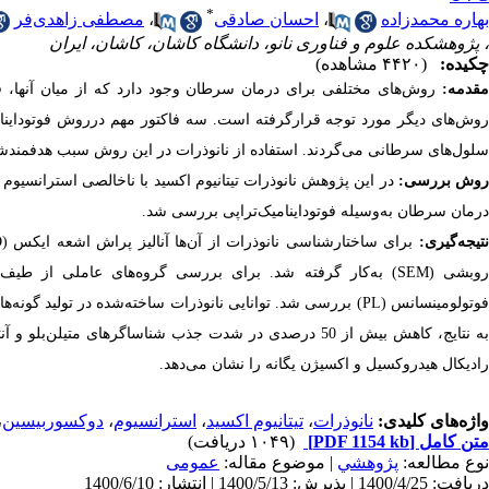
*
بهاره محمد‌زاده
،
احسان صادقی
،
مصطفی زاهدی‌فر
، پژوهشکده علوم و فناوری نانو، دانشگاه کاشان، کاشان، ایران
چکیده:
(۴۴۲۰ مشاهده)
مقدمه:
روش‌های مختلفی برای درمان سرطان وجود دارد که از میان آنها، ف
روش‌های دیگر مورد توجه قرارگرفته است. سه فاکتور مهم درروش فوتوداینام
سلول‌های سرطانی می‌گردند. استفاده از نانوذرات در این روش سبب هدفمند‌ش
وش بررسی:
در این پژوهش نانوذرات تیتانیوم اکسید با ناخالصی استرانسیوم
درمان سرطان به‌وسیله فوتوداینامیک‌تراپی بررسی شد.
تیجه‌گیری:
فوتولومینسانس (PL) بررسی شد. توانایی نانوذرات ساخته‌شده در تول
به نتایج، کاهش بیش از 50 درصدی در شدت جذب شناساگر‌های 
رادیکال هیدروکسیل و اکسیژن یگانه را نشان می‌دهد.
واژه‌های کلیدی:
نانو‌ذرات
،
تیتانیوم اکسید
،
استرانسیوم
،
دوکسوربیسین
،
متن کامل
[PDF 1154 kb]
(۱۰۴۹ دریافت)
نوع مطالعه:
پژوهشي
| موضوع مقاله:
عمومى
دریافت: 1400/4/25 | پذیرش: 1400/5/13 | انتشار: 1400/6/10