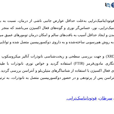
وتوداینامیک‌تراپی به‌علت حداقل عوارض جانبی ناشی از درمان، نسبت به ب
یک‌تراپی، نور، حساس‌گر نوری و گونه‌های فعال اکسیژن می‌باشند که منجر 
دن و ایجاد حداقل آسیب به بافت‌های سالم و امکان درمان تومورهای عمیق می
 به روش هم‌رسوبی ساخته‌شده و به داروی دوکسوربیسین متصل شده و توانایی آ
برای ساختار‌شناسی نانو‌ذرات از آن‌ها آنالیز پراش اشعه ایکس (XRD) و جهت بررسی سطحی و ریخت‌شناسی نانو‌ذرات آنالیز میکرو
روبشی (SEM) به‌کار گرفته شد. برای بررسی گروه‌های عاملی از طیف‌نگاری مادون‌قرمز (FTIR) استفاده گردید و خواص نوری نانو‌
ید گونه‌های فعال اکسیژن با استفاده از شناساگر‌های متیلن‌بلو و آنتراسن بررسی گردید.
متیلن‌بلو و آنتراسن پس از پرتودهی و در حضور دوکسوربیسین متصل به نانوذرات، به ترت
سرطان
،
فوتوداینامیک‌‌تراپی.