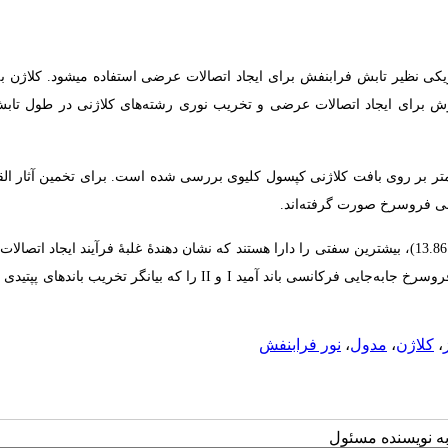
یکی نظیر تابش فرابنفش برای ایجاد اتصالات عرضی استفاده می­شود. کلاژن به
 روش برای ایجاد اتصالات عرضی و تخریب نوری رشته­‌های کلاژنی در طول تابش
مقاله اثر تابش نور فرابنفش ناهمدوس در خط 254 نانومتر بر روی بافت کلاژنی کپسول کلیوی بررسی شده است. برای تخمین آثا
ی فروسرخ صورت گرفته‌­اند.
نمونه­‌های تابش­ شده تا زمان 30دقیقه (معادل دوز تابشی 13.86)، بیشترین سفتی را دارا هستند که نشان­ دهندۀ غلبۀ فرآیند ایجاد
است. بالا رفتن دوز تابش سبب تخریب کل بافت می­شود. آزمون طیف سنجی فروسرخ جابه­‌جایی فرکانسی باند آمید I و II را که بیانگر ت
،
کلاژن
،
مدول
،
نور فرابنفش
به نویسنده مسئول