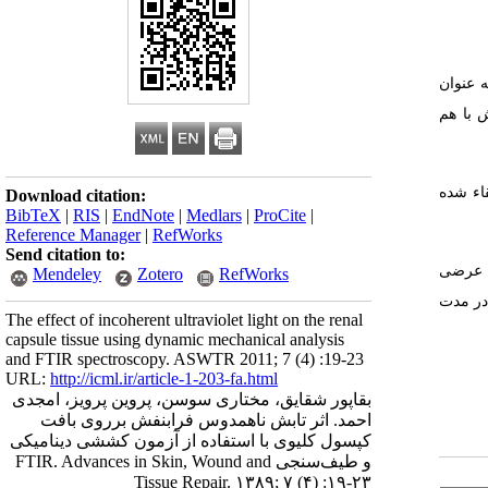
­ عنوان
 با هم
ر القاء شده
Download citation:
BibTeX
|
RIS
|
EndNote
|
Medlars
|
ProCite
|
Reference Manager
|
RefWorks
Send citation to:
 اتصالات عرضی
Mendeley
Zotero
RefWorks
خریب باندهای پپتیدی در مدت
The effect of incoherent ultraviolet light on the renal
capsule tissue using dynamic mechanical analysis
and FTIR spectroscopy. ASWTR 2011; 7 (4) :19-23
URL:
http://icml.ir/article-1-203-fa.html
بقاپور شقایق، مختاری سوسن، پروین پرویز، امجدی
احمد. اثر تابش ناهمدوس فرابنفش برروی بافت
کپسول کلیوی با استفاده از آزمون کششی دینامیکی
و طیف‌سنجی FTIR. Advances in Skin, Wound and
Tissue Repair. ۱۳۸۹; ۷ (۴) :۱۹-۲۳