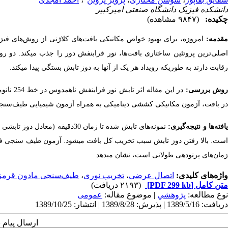
دانشکده فیزیک دانشگاه صنعتی امیرکبیر
چکیده:
(۹۸۴۷ مشاهده)
مقدمه:
امروزه، برای بهبود خواص مکانیکی بافت­‌های کلاژنی از روش‌­های فیز
اصلی‌­ترین پروتئین ساختاری بافت­‌ها، نور فرابنفش دور را جذب می­کند. دو
رقابت دارند به­ طوری­که رویداد هر یک از آن­ها به دوز تابش بستگی پیدا می­کند.
وش بررسی:
در این 
در بافت، آزمون مکانیکی کششی دینامیکی به همراه آزمون شیمیایی طیف­‌سنج
افته­‌ها و نتیجه‌­گیری:
زمان­‌های پرتودهی طولانی است، نشان می­دهد.
واژه‌های کلیدی:
اتصال عرضی
،
تخریب نوری
،
طیف‌سنجی مادون قرمز
متن کامل
[PDF 299 kb]
(۲۱۹۳ دریافت)
نوع مطالعه:
پژوهشي
| موضوع مقاله:
عمومى
دریافت: 1389/5/16 | پذیرش: 1389/8/28 | انتشار: 1389/10/25
ارسال پیام 