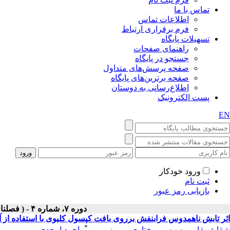
تماس با ما
اطلاعات تماس
فرم برقراری ارتباط
تسهیلات پایگاه
راهنمای صفحات
جستجو در پایگاه
صفحه پرسش‌های متداول
صفحه برترین‌های پایگاه
اطلاع‌رسانی به دوستان
پست الکترونیک
EN
ورود خودکار
ثبت نام
بازیابی رمز عبور
دوره ۷، شماره ۴ - ( فصلنامه لیزر پزشکی ۱۳۸۹ )
اثر تابش ناهمدوس فرابنفش برروی بافت کپسول کلیوی با استفاده از آ
*
شقایق بقاپور
،
سوسن مختاری
،
پرویز پروین
،
احمد امجدی