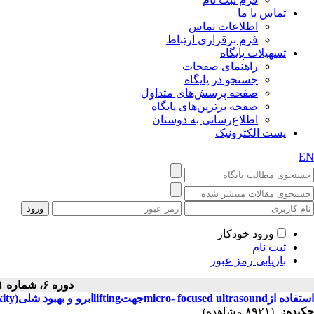
تماس با ما
اطلاعات تماس
فرم برقراری ارتباط
تسهیلات پایگاه
راهنمای صفحات
جستجو در پایگاه
صفحه پرسش‌های متداول
صفحه برترین‌های پایگاه
اطلاع‌رسانی به دوستان
پست الکترونیک
EN
ورود خودکار
ثبت نام
بازیابی رمز عبور
دوره ۶، شماره ۱ - ( ۶-۱۳۸۸ )
استفاده ازmicro- focused ultrasoundجهتliftingابرو و بهبود شلی(laxity)وtextureپوست (نتایج اولیه یک مطالعه مولتی سنتریک )
چکیده:
(۸۹۲۱ مشاهده)