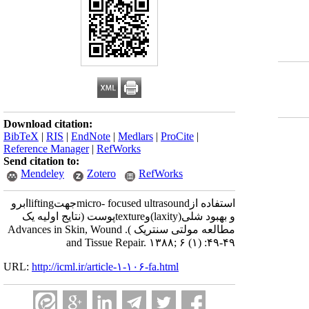
Download citation:
BibTeX
|
RIS
|
EndNote
|
Medlars
|
ProCite
|
Reference Manager
|
RefWorks
Send citation to:
Mendeley
Zotero
RefWorks
استفاده ازmicro- focused ultrasoundجهتliftingابرو
و بهبود شلی(laxity)وtextureپوست (نتایج اولیه یک
مطالعه مولتی سنتریک ). Advances in Skin, Wound
and Tissue Repair. ۱۳۸۸; ۶ (۱) :۴۹-۴۹
URL:
http://icml.ir/article-۱-۱۰۶-fa.html