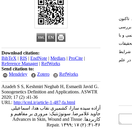
تاکنون
 بررسی
می و با
تحقیقات
 شرایط
Download citation:
BibTeX
|
RIS
|
EndNote
|
Medlars
|
ProCite
|
 در علم
Reference Manager
|
RefWorks
Send citation to:
Mendeley
Zotero
RefWorks
Azadeh S S, Keshmiri Neghab H, Esmaeili Javid G.
Sonogenetics Definition and Applications. ASWTR
2020; 17 (2) :41-36
URL:
http://icml.ir/article-1-487-fa.html
آزاده سیده سارا، کشمیری نقاب هدا، اسماعیلی
جاوید غلامرضا. سونوژنتیک: مروری بر مفاهیم و
کاربردها. Advances in Skin, Wound and Tissue
Repair. ۱۳۹۹; ۱۷ (۲) :۴۱-۳۶