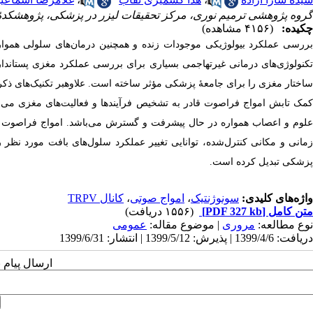
گروه پژوهشی ترمیم نوری، مرکز تحقیقات لیزر در پزشکی، پژوهشکدۀ یا
چکیده:
(۴۱۵۶ مشاهده)
بررسی عملکرد بیولوژیکی موجودات زنده و همچنین درمان‌های سلولی همواره ن
تکنولوژی‌های درمانی غیرتهاجمی بسیاری برای بررسی عملکرد مغزی پستاندا
اختار مغزی را برای جامعۀ پزشکی مؤثر ساخته ­است. علاوه­بر تکنیک‌های ذک
کمک تابش امواج فراصوت قادر به تشخیص فرآیندها و فعالیت‌های مغزی می‌باشد. 
علوم و اعصاب همواره در حال پیشرفت و گسترش می‌باشد. امواج فراصوت به­ 
زمانی و مکانی کنترل‌­شده، توانایی تغییر عملکرد سلول‌های بافت مورد نظر ر
پزشکی تبدیل کرده است.
واژه‌های کلیدی:
سونوژنتیک
،
امواج صوتی
،
کانال TRPV
متن کامل
[PDF 327 kb]
(۱۵۵۶ دریافت)
نوع مطالعه:
مروری
| موضوع مقاله:
عمومى
دریافت: 1399/4/6 | پذیرش: 1399/5/12 | انتشار: 1399/6/31
ارسال پیام 