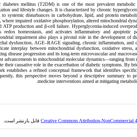
 diabetes mellitus (T2DM) is one of the most prevalent metabolic 
ation and lifestyle changes. It is characterized by chronic hyperglycem
g to systemic disturbances in carbohydrate, lipid, and protein metabo
where impaired oxidative phosphorylation, altered mitochondrial dynam
d ATP production and β-cell failure. Hyperglycemia-induced overprodu
ts redox homeostasis, and activates inflammatory and apoptotic pat
ondrial impairment also plays a pivotal role in the development of d
elial dysfunction, AGE–RAGE signaling, chronic inflammation, and d
tricate interplay between mitochondrial dysfunction, oxidative stress
ing disease progression and its long-term microvascular and macrovascu
test advancements in mitochondrial molecular dynamics—ranging fro
te their causative role in the exacerbation of diabetic symptoms. By br
ork establishes a refined conceptual framework that identifies specifi
uently, this perspective moves beyond a descriptive summary to pro
medicine interventions aimed at mitigating metaboli
قابل بازنشر است.
Creative Commons Attribution-NonCommercial 4.0