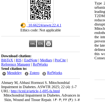
Type 2
urbaniz
leadin
T2DM, 
reduce
disrup
‎ 10.66224/aswtr.22.4.1
Mitoch
Ethics code: Not applicable
endoth
the in
prevent
the la
delinea
this w
Download citation:
Conseq
BibTeX
|
RIS
|
EndNote
|
Medlars
|
ProCite
|
Reference Manager
|
RefWorks
Send citation to:
Mendeley
Zotero
RefWorks
Ahmary M, Abbasi Hormozi S. Mitochondrial
Impairment in Diabetes. ASWTR 2025; 22 (4) :1-7
URL:
http://icml.ir/article-1-695-fa.html
Mitochondrial Impairment in Diabetes. Advances in
Skin, Wound and Tissue Repair. ۱۴۰۴; ۲۲ (۴) :۱-۷