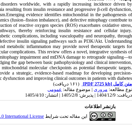
disorders worldwide, with a rapidly increasing incidence driven by
ia resulting from insulin resistance and progressive β-cell dysfunction,
lism.Emerging evidence identifies mitochondrial in the pathogenesis of
ics (fusion–fission imbalance), and defective mitophagy contribute to
ction of reactive oxygen species (ROS) exacerbates oxidative stress,
hways, thereby reinforcing insulin resistance and cellular injury.
iabetic complications, including vasculopathy and neuropathy, through
efective insulin signaling pathways such as PI3K/Akt. Understanding
, and metabolic inflammation may provide novel therapeutic targets for
lar complications. This review offers a novel, integrative synthesis of
m mitophagy impairment and mtDNA damage to retrograde signaling—to
idging the gap between basic pathophysiology and clinical intervention,
c mitochondrial molecular checkpoints as potential therapeutic targets.
vide a strategic, evidence-based roadmap for developing precision-
c dysfunction and improving clinical outcomes in patients with diabetes.
(۱۶۱ دریافت)
[PDF 2725 kb]
متن کامل
نوع مطالعه:
مروری
| موضوع مقاله:
عمومى
دریافت: 1404/12/9 | پذیرش: 1405/2/8 | انتشار: 1405/4/10
بازنشر اطلاعات
 International License
این مقاله تحت شرایط