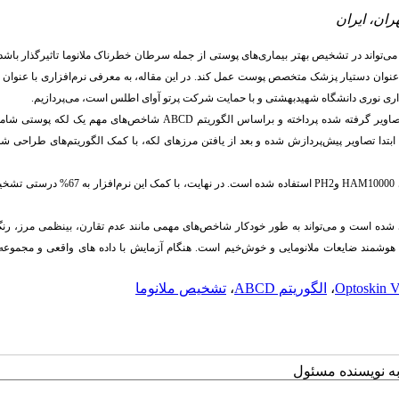
ران، ایران
می‌تواند در تشخیص بهتر بیماری‌های پوستی از جمله سرطان خطرناک ملانوما تاثیرگذار باشد
عنوان دستیار پزشک متخصص پوست عمل کند. ‌در این مقاله، به معرفی نرم‌افزاری با عنوان
ری نوری دانشگاه شهید
بهشتی و با حمایت شرکت پرتو آوای اطلس است، می‌پردازیم.
صاویر
گرفته
شده
پرداخته
و
بر
اساس
الگوریتم
ABCD
شاخص‌های
مهم
یک
لکه‌
پوستی
شام
ابتدا
تصاویر
پیش‌پردازش ش
ده
و
بعد
از
یافتن
مرزهای
لکه،
با
کمک
الگوریتم‌های
طراحی
د
HAM10000
و
PH2
Optoskin برای پردازش و تجزیه و تحلیل تصاویر درماتوسکوپی طراحی شده است و می‌تواند به‎ طور خودک
ضایعات را بر‎مبنای قانون ABCD اندازه‎ گیری کند. این نرم‌افزار همچنین قادر به طبقه‌بندی هوشمند ضایعات ملانومایی و خوش‌خیم است.
Optoskin V.
،
الگوریتم ABCD
،
تشخیص ملانوما
به نویسنده مسئول