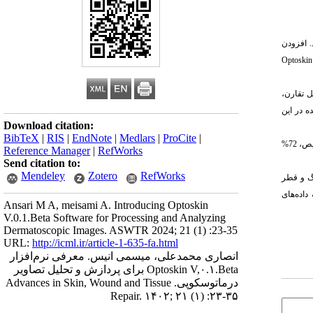
. افزودن
Optoskin
ل
تقارن،
ه
در
این
Download citation:
BibTeX
|
RIS
|
EndNote
|
Medlars
|
ProCite
|
استفاده شده است. در نهایت، با کمک این نرم‌افزار به 67% درستی تشخیص، 72%
Reference Manager
|
RefWorks
Send citation to:
Mendeley
Zotero
RefWorks
ار شاخص‌های مهمی مانند عدم تقارن، بی‎نظمی مرز، رنگ و قطر
 هنگام آزمایش با داده‎ های واقعی و مجموعه داده‌های
Ansari M A, meisami A. Introducing Optoskin
V.0.1.Beta Software for Processing and Analyzing
Dermatoscopic Images. ASWTR 2024; 21 (1) :23-35
URL:
http://icml.ir/article-1-635-fa.html
انصاری محمدعلی، میسمی انیس. معرفی نرم‌افزار
Optoskin V,۰.۱.Beta برای پردازش و تحلیل تصاویر
درماتوسکوپی. Advances in Skin, Wound and Tissue
Repair. ۱۴۰۲; ۲۱ (۱) :۲۳-۳۵