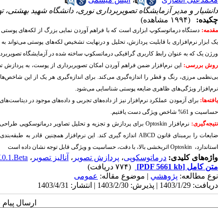
دانشیار و مدیر آزمایشگاه تصویربرداری نوری، دانشگاه شهید بهشتی، ته
چکیده:
(۱۹۹۴ مشاهده)
قدمه:
دستگاه درماتوسکوپ ابزاری است که با فراهم
وردن نمایی بزرگ از لکه‌های پوستی 
ک ابزار نرم‌افزاری با قابلیت پردازش، تحلیل و در
نهایت تشخیص لکه‌های پوستی می‌تواند به 
ورژن یک که به عنوان رابط کاربری گرافیکی درماتسکوپ ساخته شده در آزمایشگاه تصویربردا
وش
بررسی:
این
نرم‌افزار
ضمن
فراهم آ
وردن
امکان
تصویربرداری
از
پوست،
به
پردازش
ت
ی‌نظمی
مرزی،
رنگ
و
قطر
را
اندازه‌گیری
می‌کند.
برای
اندازه‌گیری
هر
یک
از
این‌
شاخص‌ها
نرم‌افزار
ویژگی‌های
ظاهری
ضایعه
پوستی
شناسایی
می‌شود.
افته‌ها:
برای آزمودن عملکرد نرم‌افزار نیز از داده‌های تجربی و داده‌های موجود در دیتاست‌های
حساسیت و 61% شاخص ویژگی دست یافتیم.
تیجه‌گیری:
نرم‌افزار
استاندارد، Optoskin اثربخشی بالا، با دقت، حساسیت و ویژگی قابل توجه نشان داده است
واژه‌های کلیدی:
درماتوسکوپی
،
پردازش تصویر
،
آنالیز تصویر
،
0.1.Beta‎
متن کامل
[PDF 5661 kb]
(۷۷۴ دریافت)
نوع مطالعه:
پژوهشي
| موضوع مقاله:
عمومى
دریافت: 1403/1/29 | پذیرش: 1403/2/30 | انتشار: 1403/4/31
ارسال پیام 