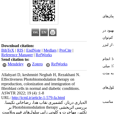
ان‌های
بود در
م‌توان
ز لیزر
Download citation:
BibTeX
|
RIS
|
EndNote
|
Medlars
|
ProCite
|
Reference Manager
|
RefWorks
آزمایشگاه کشت سلولی سازمان جهاد دانشگاهی علوم پزشکی تهران در سال 1401-1400 انجام
Send citation to:
Mendeley
Zotero
RefWorks
انجام شد.گروهی از سلول‌های کشت داده‌شده با قرار‌گرفتن در غلظت 17 میلی
به مدت
Allahyari D, keshmniri Neghab H, Rezakhani N.
Effectiveness Photobiomodulation therapy on
reproduction, colonization and immigration of
لول‌های
fibroblast cells in normal and diabetic conditions.
ASWTR 2022; 19 (4) :1-8
URL:
http://icml.ir/article-1-579-fa.html
 مناسب
اله‌یاری درناز، کشمیری نقاب هدا، رضاخانی نکیسا.
بررسی اثربخشی Photobiomodulation therapy بر
تکثیر، مهاجرت و کلونی زایی سلول‌های فیبروبلاست