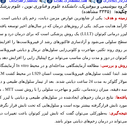
گروه بیوشیمی و بیوفیزیک، دانشکده علوم و فناوری نوین ، علوم پزشکی 
چکیده:
(۳۳۳۵ مشاهده)
مینه و هدف:
یکی از شایع‌ترین عوارض مزمن دیابت، زخم پای دیابتی است. 
کارآمد هدایت می‌کند. یکی از روش‌های درمان که در سال‌های اخیر توسعه یافت
یزر درمانی کم‌توان
(
LLLT
) یک روش پزشکی است که برای درمان درد و سرعت‌ب
سطح سلولی می‌شود و آزادسازی فاکتورهای رشد از فیبروبلاست‌ها را افزایش 
ر روی روند تکثیر، مهاجرت و کلونی‌زایی سلول‌های نرمال و دیابتی فیبروبلا
کم‌توان در دوز و مدت زمان مناسب می‌تواند نرخ اپیتلیال زایی را افزایش دهد و 
وش و بررسی:
مطالعه آزمایشگاهی مداخله‌ای و در محیط
In vitro
د.
ابتدا کشت سلول‌های فیبروبلاست پوست انسان
L929
در محیط کشت
EM
ولار گلوکز به مدت 24 ساعت دیابتی شدند. بعد از تیمار سلول‌های طبیعی و دیابتی با لیزر کم‌توان با دوز
سه دقیقه، میزان زنده‌مانی، تکثیر و مهاجرت سلولی را با روش تست
MTT
، م
افته‌ها:
نتایج درمان زخم‌های ایجاد‌شده در سلول‌های طبیعی و دیابتی با لیزر کم
مورد تابش قرار‌گرفته بیشتر بوده است و سلول‌هایی که تحت تابش قرار نگرفتند 
نتیجه‌گیری:
به‌طور‌کلی می‌توان گفت که تابش لیزر کم‌توان باعت تغییرات در
می‌تواند در درمان زخم‌های دیابتی موثر باشد.