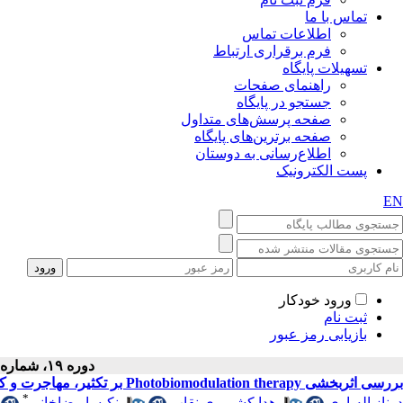
تماس با ما
اطلاعات تماس
فرم برقراری ارتباط
تسهیلات پایگاه
راهنمای صفحات
جستجو در پایگاه
صفحه پرسش‌های متداول
صفحه برترین‌های پایگاه
اطلاع‌رسانی به دوستان
پست الکترونیک
EN
ورود خودکار
ثبت نام
بازیابی رمز عبور
دوره ۱۹، شماره ۴ - ( ۹-۱۴۰۱ )
بررسی اثربخشی Photobiomodulation therapy بر تکثیر، مهاجرت و کلونی زایی سلول‌های فیبروبلاست در شرایط نرمال و دیابتی
*
درناز اله‌یاری
،
هدا کشمیری نقاب
،
نکیسا رضاخانی