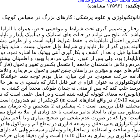
چکیده:
(۱۳۵۹۳ مشاهده)
نانوتکنولوژی و علوم پزشکی: کارهای بزرگ در مقیاس کوچک
رفتار و تصمیم گیری تحت شرایط و موقعیتی خاص، همراه با الزاما
باشد، که نتایج می توانند در حالت های استاتیک و دینامیک پایدار و نا
کمترین احتمال ناملایمات با حفظ شرایط اولیه است و از طرفی مشک
البته بدون گذر از فاز ناپایداری شرایط قابل حصول نیست . شاید بت
انسانها قبل و بعد از کشف و بکارگیری آنتی بیوتیک ها اشاره نمود.
(ناپایدار) بود، ولی پس از عبور، زندگی مردم با بهبود و اطمینان بیشت
مردم و تلاش دانشمندان جامعه را متحمل یکسری تغییر و تحول (فاز گذر 
گام های مهم و مؤثری در راستای چنین تغییر و تحول بر م یدارد و تلا
ادامه حرکت صعودی. در این میان، مایل بودم توجه شما خوانندگان
نانوتکنولوژی به عنوان الزام ی غیر قابل انکار که بایست ی به هر ح
برسد جلب کنم که پس از مدتی نه چندان طولانی مجدداً این کشتی به راه 
(نانوس) به معنای کوتوله گرفته شده است و در اصل علمی است که دربا
مرتبه 10-9 )، در واقع اندازهای است m) 
مختلف قابل بررسی 
منظور می توان با اتخاذ تدابیر مناسب تا حد زیادی از ابتلا به انواع
است؛ چرا که در صورت عدم تشخی ص صحیح بیماری و یا تأخیر بیش از 
مواد و ساخت و استفاده از ساختارها و وسایل و سیستم هایی که دارای 