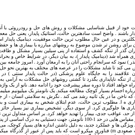
ت خود از قبیل شناسایی مشکلات و روش های حل و رودرروئی با آن
پایدار باشند . واضح است سادهترین حالت، استاتیک پایدار، یعنی حل معض
لترین و در عین حال مطلوب ترین حالت موفقیت، دینامیک پایدار ا
وان برای روشن تر شدن موضوع به روشهای مبارزه با بیماری ها و حف
 دوران گذر از تنگه کشف و استفاده از پنی سیلین بسیار مشکل و طاق
ری همراه شد (دینامیک پایدار )، به بیان دیگر، در شرایط خاص و بحرانی
) نمود که سرانجام راحتی آنان را به ارمغان آورد . امروز جامعه بین 
ش می کند تا شاید مشکلات را در عرصه های مختلف به بهترین نحو حل ن
 علاقمند را به جایگاه علوم پزشکی (در حالت پایدار سنتی ) در
ال از تنگه ناپایداری بگذرد تا کشتی روشهای حل مشکلات به آرامی ب
خواهد افتاد تا دوره سفر پیشرفت خود را ادامه دهد. نانو از یک واژه 
ره اجسام بسیار کوچک مطالعه میکند. یک نانومتر یک میلیونیم میلیمت
کوچکتر از اتم هیدروژن است که ناخن ما در یک ثانیه رشد می کند . نگرش به سلامتی انسان - از
است : 1- پیشگیری، 2 تشخیص و 3- درمان بیماری ه ا. مطلوب ترین حالت، عدم ابتلای شخص به بیماری است 
 بیماری ها جلوگیری کرد. از سوی دیگر، تشخیص بیماری نیز بسیار حائز
حد، عواقب جدی، بیمار را تهدید خواهد کرد. بر اساس متداول ترین 
نانوتکنولوژی یعنی تحقق و توسعه فناوری در سطح اتم و مولکول ها در مقیاس هایی در حد 1-100 نانومتر، جهت دستیابی به درک 
ویژگی ها و عملکرد جدید، به دلیل داشتن اندازه های بسیار کوچک، می 
نانو، فناوری ریز سازی به دنبال 10-6 ) است و این دقیقاً همان حرکت صعودی m) فناوری میکرو است که باید پس از عبور از گذرگ