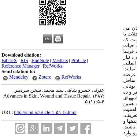
ان می
لات با
ست که
ظ حیات
ت فرسا
Download citation:
، نیاز
BibTeX
|
RIS
|
EndNote
|
Medlars
|
ProCite
|
المللی
Reference Manager
|
RefWorks
مایند:
Send citation to:
 عرصه
Mendeley
Zotero
RefWorks
ه ساحل
یونانی
عترتی خسرو شاهی سید محمد. سخن سردبیر.
ر و ده
Advances in Skin, Wound and Tissue Repair. ۱۳۸۷;
 جنبههای
۵ (۱) :۵-۶
و به همین
 اهمیت
URL:
http://icml.ir/article-۱-۵۱-fa.html
تعریف،
اساسی از پدیدهها و
باشند.
اه میکرو وارد