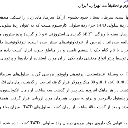
م و تحقیقات، تهران، ایران
­ها است. سرطان پستان حدود یک­سوم از کل سرطان
های زنان را تشکیل می­دهد 
ردۀ­ سلولی
T47D
جزء ردۀ­ سلولی کارسینوم هست که به­ عنوان ردۀ سلولی ب
+
رطان سینه با ویژگی
ER
با گیرندهای استروژنی
α
و
β
و گیرندۀ پروژسترون م
لعه شده­‌اند. دالبرجین از نئوفلاونوئیدهای سنتز­ شده است، نئوفلاونوئید­ها دا
ران با نام گیاه جک یا شیشم نامیده و در مناطق جنوب ایران کشت داده م
توسط پرتو انواع مختلفی دارد یکی از آن موارد استفاده از دارو­ها و پرتوهای
T
به ­وسیلۀ غلظت­سنجی، پرتودهی وآپوپتوز بررسی گردید. سلول‌­های سرطان
یط کشت در هر چاهک افزوده شد. پس از گذشت سه ساعت از زمان انکوباسیون
پلی­فنول دالبرجین و پرتو به­ صورت همزمان مورد ارزیابی قرار گرفت. همچنی
T47D
میزان بقاء و 
 به­ تنهایی یک داروی مؤثر بر­روی درمان ردۀ سلولی
T47D
کشت داده شده ا