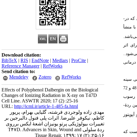
که در­
ا منشأ
ی
باشد
.
رای اثر
ی
شود.
.
Download citation:
BibTeX
|
RIS
|
EndNote
|
Medlars
|
ProCite
|
 درمانی
Reference Manager
|
RefWorks
Send citation to:
Mendeley
Zotero
RefWorks
ی سینه
تحت تیمار دالبرجین با غلظت­‌های 000001/0، 00001/0، 0001/0، 001/0، 01/0، 1/0، 1، 10و 30 میکرومولار قرار گرفته‌­اند. بعد از گذشت زمان­‌های 24، 48 و 72
Effects of Polyphenol Dalbergin on the Biological
Changes of Ionizing Radiation in X-ray on T47D
، رسوب
Cell Line. ASWTR 2020; 17 (2) :25-16
ن ردۀ­
URL:
http://icml.ir/article-1-485-fa.html
مهدی زاده ولوجردی فرشته، گلیایی بهرام، پریور
آپوپتوز
کاظم، نیکوفر علیرضا. اثرات پلی فنول دالبرجین بر
تغییرات بیولوژیکی پرتو یونیزان اشعۀ ایکس برروی
ردۀ سلولی T۴۷D. Advances in Skin, Wound and
ست که
Tissue Repair. ۱۳۹۹; ۱۷ (۲) :۲۵-۱۶