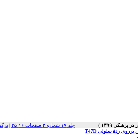
جلد ۱۷ شماره ۲ صفحات ۱۶-۲۵
|
برگش
برروی ردۀ سلولی T47D
ر