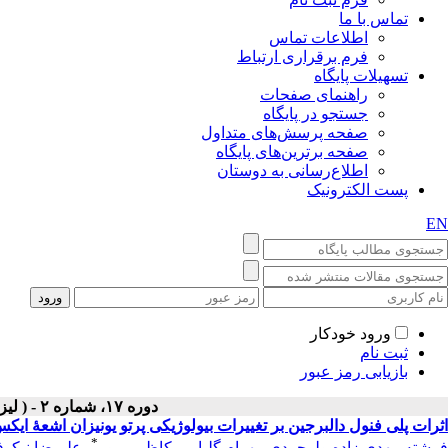
تماس با ما
اطلاعات تماس
فرم برقراری ارتباط
تسهیلات پایگاه
راهنمای صفحات
جستجو در پایگاه
صفحه پرسش‌های متداول
صفحه برترین‌های پایگاه
اطلاع‌رسانی به دوستان
پست الکترونیک
EN
ورود خودکار
ثبت نام
بازیابی رمز عبور
دوره ۱۷، شماره ۲ - ( لیزر در پزشکی ۱۳۹۹ )
اثرات پلی فنول دالبرجین بر تغییرات بیولوژیکی پرتو یونیزان اشعۀ ایکس 
*
فرشته مهدی زاده ولوجردی
،
بهرام گلیایی
،
کاظم پریور
،
علیرضا نیکوف