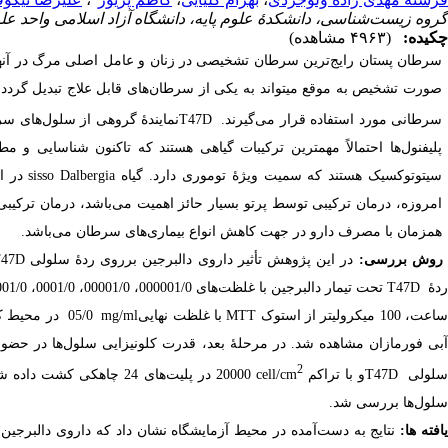
گروه زیست‌شناسی، دانشکدۀ علوم پایه، دانشگاه آزاد اسلامی واحد علو
چکیده:
(۴۹۶۳ مشاهده)
سرطان پستان رایج‌­ترین سرطان تشخیصی در زنان و عامل اصلی مرگ در آن
صورت تشخیص به­ موقع می­تواند به یکی از سرطان­‌های قابل علاج تبدیل گردد
.
سرطانی مورد استفاده قرار می­‌گیرند.
T47D
نمایندۀ گروهی از سلول­‌های س
پلی­فنول‌­ها احتمالاً مهم­ترین ترکیبات گیاهی هستند که تا­کنون شناسایی و مطا
سیتوتوکسیک هستند که سمیت ویژۀ توموری دارد
.
گیاه
Dalbergia
sisso
در ای
امروزه، درمان ترکیبی توسط پرتو بسیار حائز اهمیت می­‌باشد، درمان ترکیبی 
همزمان با مصرف دارو در جهت کاهش انواع بیماری­‌های سرطان می­‌باشد.
وش بررسی:
در این پژوهش تأثیر داروی دالبرجین بر­روی ردۀ سلولی
47D
دۀ
T47D
اعت، 100 میکرولیتر از استوک
MTT
با غلظت نهایی
mg/ml
05/0 در مح
بی فورمازان مشاهده شد. در مرحلۀ بعد، قدرت کلونی­زایی سلول­‌ها در حضور 
2
لولی
T47D
و با تراکم
cell/cm
20000 در پلیت­‌های 24 چاهکی کشت داده شدند و بعد از گذشت 48 ساعت از زمان کشت سلول­‌های
سلول­‌ها بررسی شد.
افته­ ها:
نتایج به ­دست­‌آمده در محیط آزمایشگاه نشان داد که داروی دالبرجین