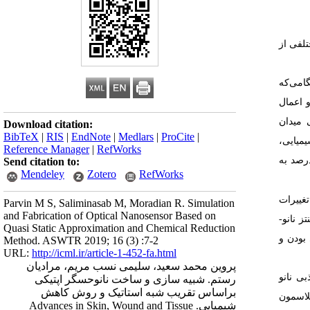
تلفی از
امی‌که
 اعمال
 میدان
Download citation:
BibTeX
|
RIS
|
EndNote
|
Medlars
|
ProCite
|
میایی،
Reference Manager
|
RefWorks
ان پیش­ ماده، از سیترات­تری­سدیم 1 درصد به
Send citation to:
Mendeley
Zotero
RefWorks
غییرات
Parvin M S, Saliminasab M, Moradian R. Simulation
and Fabrication of Optical Nanosensor Based on
نانو­
Quasi Static Approximation and Chemical Reduction
بودن و
Method. ASWTR 2019; 16 (3) :7-2
URL:
http://icml.ir/article-1-452-fa.html
پروین محمد سعید، سلیمی نسب مریم، مرادیان
ی نانو
رستم. شبیه سازی و ساخت نانوحسگر اپتیکی
براساس تقریب شبه استاتیک و روش کاهش
لاسمون
شیمیایی. Advances in Skin, Wound and Tissue