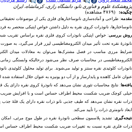
پژوهشکدۀ علوم و فناوری نانو، دانشگاه رازی، کرمانشاه، ایران
چکیده:
(۴۷۶۹ مشاهده)
مقدمه
: طراحی و آماده‌سازی نانو­ساختارهای فلزی یکی از موضوعات تحقیقاتی 
نانو­ساختارها، نانو­ذرات کروی نقره به ‌دلیل داشتن خواص اپتیکی منحصر به فر
وش بررسی
: خواص اپتیکی نانو­ذرات کروی فلزی نقره بر­اساس تقریب شب
نانو­ذرۀ نقره تحت تأثیر میدان الکترومغناطیسی لیزر قرار می‌گیرد، به صورت
شرایط مرزی مناسب در فصل مشترک‌ها می‌توان به معادلات میدان الکتری
الکترومغناطیسی در محاسبات صرف نظر می‌شود در­حالی­که وابستگی زمانی 
انو­ذرات کلوئیدی نقره سنتز و تولید می‌شوند. برای تولید محلول کلوئیدی نانو­ذ
عنوان عامل کاهنده و پایدارساز و از آب دو یونیزه به عنوان حلال استفاده شده 
یافته‌ها
: نتایج محاسبات تئوری نشان می‌دهد که نانو­ذرۀ کروی نقره دارای یک 
یلی کوچک ضریب شکست محیط اطراف حساس است و با افزایش ضریب شکست مح
رات نقره نشان می‌دهد که طیف جذبی نانو ذرات نقره دارای یک قلۀ جذب پل
ابعاد نانومتری ذرات را تأیید می‌کند.
نتیجه‌گیری
: تشدید پلاسمون سطحی نانو­ذرۀ نقره در طول موج مرئی، امکان ش
ذرات فلزی نقره نسبت به تغییرات ضریب شکست محیط اطراف حساس است 