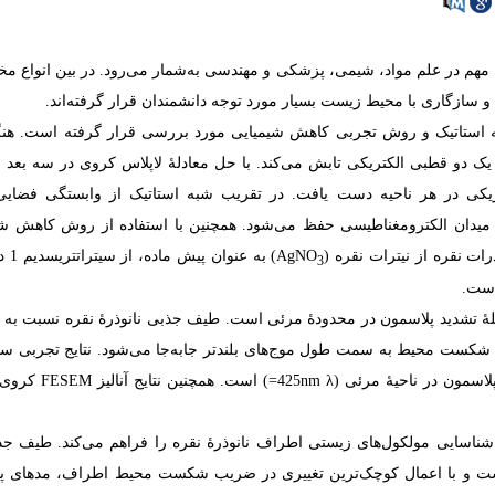
مهم در علم مواد، شیمی، پزشکی و مهندسی به‌­شمار می‌رود. در بین انواع مخ
د و سازگاری با محیط زیست بسیار مورد توجه دانشمندان قرار گرفته‌اند.
ه­ استاتیک و روش تجربی کاهش شیمیایی مورد بررسی قرار گرفته‌ است. هنگ
 یک دو قطبی الکتریکی تابش می‌کند. با حل معادلۀ لاپلاس کروی در سه بعد و
کی در هر ناحیه دست یافت. در تقریب شبه­ استاتیک از وابستگی فضایی
میدان الکترومغناطیسی حفظ می‌شود. همچنین با استفاده از روش کاهش شی
رات نقره از نیترات نقره (
AgNO
) به ‌عنو
3
است.
قلۀ تشدید پلاسمون در محدودۀ مرئی است. طیف جذبی نانو­ذرۀ نقره نسبت به ت
یط به سمت طول موج‌های بلندتر جابه‌جا می‌شود. نتایج تجربی سنتز 
اسمون در ناحیۀ مرئی (
λ
=425nm
) است. همچنین نتایج آنالیز
FESEM
کروی 
ناسایی مولکول‌های زیستی اطراف نانو­ذرۀ نقره را فراهم می‌کند. طیف جذب
و با اعمال کوچک‌ترین تغییری در ضریب شکست محیط اطراف، مدهای پ