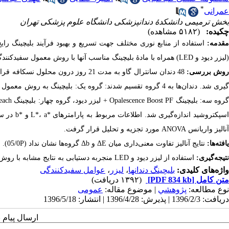
*
عمرانی
بخش ترمیمی دانشکدۀ دندانپزشکی دانشگاه علوم پزشکی تهران
چکیده:
(۵۱۸۲ مشاهده)
مقدمه:
استفاده از منابع نوری مختلف جهت تسریع و بهبود فرآیند بلیچینگ رای
(لیزر دیود و LED) همراه با مادۀ بلیچینگ مناسب آن​ها با روش معمول سفید​کنندگی در مطب می‌​باشد.
وش بررسی:
48 دندان سانترال گاو به ​مدت 21 روز 
آنالیز واریانس ANOVA مورد تجزیه و تحلیل قرار گرفت.
یافته‌ها:
نتایج آنالیز تفاوت معنی‌​داری میان ΔE و Δb گروه​‌ها نشان نداد (05/0
P).
نتیجه‌گیری:
استفاده از لیزر دیود و LED منجر​به دست​یابی به نتایج مشابه با روش معمول سفید​کنندگی در زمان کوتاه
واژه‌های کلیدی:
بلیچینگ دندان​ها
،
لیزر
،
عوامل سفید​کنندگی
متن کامل
[PDF 834 kb]
(۱۳۹۲ دریافت)
نوع مطالعه:
پژوهشي
| موضوع مقاله:
عمومى
دریافت: 1396/2/3 | پذیرش: 1396/4/28 | انتشار: 1396/5/18
ارسال پیام 