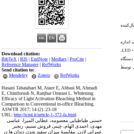
‌کننده
 اندازه‌​
گیری شد. دندان‌​ها به 4 گروه تقسیم شدند: گروه یک: بلیچینگ به​ روش معمول با کمک ژل (Opalescence Boost PF)، گروه دو: بلیچینگ LED + Opalescence Boost PF،
Download citation:
ه​‌ها توسط دستگاه
BibTeX
|
RIS
|
EndNote
|
Medlars
|
ProCite
|
Reference Manager
|
RefWorks
E محاسبه گردید. نتایج حاصل توسط
Send citation to:
Mendeley
Zotero
RefWorks
Hasani Tabatabaei M, Ataee E, Abbasi M, Ahmadi
E, Chiniforush N, Ranjbar Omrani L. Whitening
Efficacy of Light Activation Bleaching Method in
Comparison to Conventional in-office Bleaching.
ASWTR 2017; 14 (2) :23-18
URL:
http://icml.ir/article-1-372-fa.html
حسنی طباطبایی معصومه، عطایی المیرا، عباسی
مهدی، احمدی الهام، چینی فروش نسیم، رنجبر
عمرانی لادن. مقایسۀ میزان سفید شدن دندان ها در