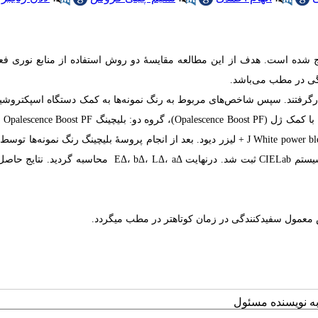
ج شده است. هدف از این مطالعه مقایسۀ دو روش استفاده از منابع نوری فعال​
درون محلول نسکافه قرارگرفتند. سپس شاخص‌​های مربوط به رنگ نمونه‌​ها به کمک دستگاه اسپکتروشید
گروه سه: بلیچینگ Opalescence Boost PF + لیزر دیود، گروه چهار: بلیچینگ J White power bleach + لیزر دیود. بعد از انجام پروسۀ بلیچینگ رنگ نمون
اسپکتروشید اندازه​‌گیری شد. اطلاعات مربوط به پارامترهای *L*، a و *b در سیستم CIELab ثبت شد. در​نهایت Δ، bΔ، LΔ، aΔ
​تر در مطب می
​گردد.
به نویسنده مسئول