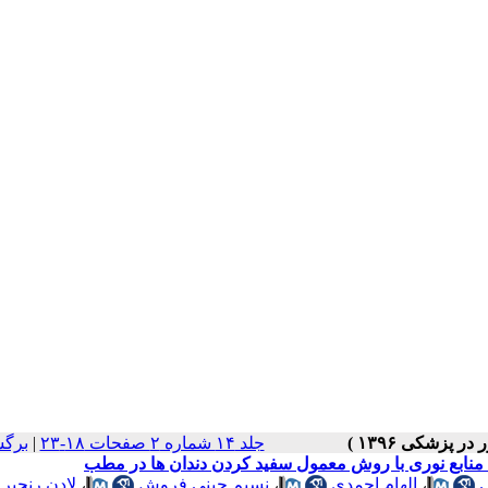
جلد ۱۴ شماره ۲ صفحات ۱۸-۲۳
|
برگش
منابع نوری با روش معمول سفید کردن دندان ها در مطب
،
الهام احمدی
،
نسیم چینی فروش
،
لادن رنجبر