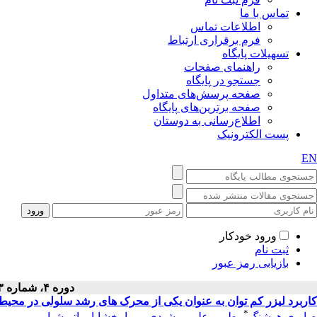
تماس با ما
اطلاعات تماس
فرم برقراری ارتباط
تسهیلات پایگاه
راهنمای صفحات
جستجو در پایگاه
صفحه پرسش‌های متداول
صفحه برترین‌های پایگاه
اطلاع‌رسانی به دوستان
پست الکترونیک
EN
ورود خودکار
ثبت نام
بازیابی رمز عبور
دوره ۴، شماره ۳ - ( دى ۱۳۸۴ )
کاربرد لیزر کم توان به عنوان یکی از محرک های رشد سلولی در محیط
*
صابری هوشنگ
،
طیبی علی
،
مشیدی پوریا
،
خشایار پاتریشیا