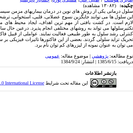
چکیده:
(۱۳۰۸۲ مشاهده)
سلول درمانی یکی از روش های نوین در درمان بیماریهای مزمن سیس
این سلول ها می توانند جایگزین نسوج عضلانی، قلبی، استخوانی، ترشح
لازم است. در کشت بافتی از مهم ترین اهداف، ایجاد محیط های 
تکثیرسلولها می تواند به روشهای مختلفی انجام پذیرد. درعین حال س
کنترلی رشد سلول به طور طبیعی فعالیت نمایند. عواملی از قبیل فاک
تحریک تزاید سلولی گردند. بعضی از این فاکتورها تاثیرات فیزیکی بر 
می توان به عنوان نمونه از لیزرهای کم توان نام برد.
نوع مطالعه:
پژوهشي
| موضوع مقاله:
عمومى
دریافت: 1385/6/15 | انتشار: 1384/9/24
بازنشر اطلاعات
این مقاله تحت شرایط
 International License