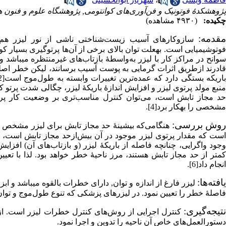
پژوهشکدۀ فوتونیک و فن‌آوری‌های کوانتومی, پژوهشگاه علوم و فنون ه
چکیده:
(۴۹۳۰ مشاهده)
مقدمه:
سازوکارهای آسیب زیست‌شناختی ناشی از نور لیزر هم 
وتوشیمیایی است.
به­علت توان بالای برخی از آن‌ها پرتوگیری بسیار ک
وانح در مراکز کار با لیزر به‌واسطۀ بازتاب‌های غیرمنتظره می­باشد
قادرند از­طریق اثرات گرمایی به پوست آسیب برسانند، لیکن خطر اص
منبع مولد پرتوی لیزر و افزایش اندازۀ باریکۀ لیزر، چگالی شدت پرتو 
حد مجاز تابش است، می‌توان کنترل مناسب‌تری بر وضعیت کار پرتو
مشخصی را به­کار برد[4].
وش بررسی:
هنگامی‌که بیشینۀ حد مجاز تابش
برای لیزر مشخص 
ست که مقدار پرتوی لیزر موجود در آن بیش‌ازحد مجاز تابش است، ا
کمتر از حد مجاز تابش هستند، مرز ناحیۀ خطر خواهد بود. لذا با تع
انجام داد[6].
افته‌ها:
لیزر فارغ از اندازه و توان, دارای خطرات بالقوه می­باشد و اب
فاصلۀ خطر را تعیین نمود. در لیزرهای پزشکی که تنوع طول‌موج و توان 
تیجه‌گیری:
کنترل اجرایی از روش‌های کنترل خطرات لیزر است. ازاین
دستورالعمل‌های خاص آن ناحیه را تدوین و اجرا نمود.