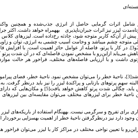
سته‌ای
شامل اثرات گرمایی حاصل از انرژی جذب‌شده و همچنین واکن
وتاه‌مدت لیزر نیز اثرات جبران‌ناپذیری به­همراه خواهد داشت. اکثر جر
 و پیش از آن‌که کاربر متوجه شود، حادثه رخ‌داده است. لیزرهای کلاس
لی متوجه چشم می­باشد و وخامت آسیب چشمی به انرژی، توان و زاوی
باریکه بستگی دارد که عمده‌ترین تغییرات وابسته به طول‌موج است[2و3]. در کار با پرتو، فاصله از عوامل حائز اهمیت است. با افز
کاهش می‌یابد ازاین‌رو با مشخص نمودن فاصله‌ای که در آن شدت پرتو ک
ی داشت و با ارزیابی فاصله‌های مختلف، فراخور هر حالت موارد 
شد
[3]
، ناحیۀ خطر را می‌توان مشخص نمود. ناحیۀ خطر، فضای پیرامو
لبته
سهم پرتوهای
بازتابی و پراکندۀ لیزر را نیز باید در­نظر گرفت. به
وجود واگرایی، چنانچه فاصله از باریکۀ لیزر (و بازتاب‌های آن) افزایش یابد، چگالی شدت پرتو کاهش خواهد یا
یین ناحیۀ خطر برای لیزرهای مختلف می‌توان مقایسه‌ای بین لیزرهای
زاری برای تفریح و سرگرمی نیست. به­هنگام استفاده از باریکه‌های لیزر 
وجود دارد نیز در­نظر­گرفتن ناحیۀ خطر از اهمیت به­سزایی برخوردار 
‌رو با تعیین نواحی مختلف در مراکز کار با لیزر می‌توان فراخور هر