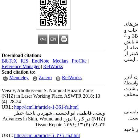
ش‌های
احات و
3B
و 4
ۀ تابش
ایش فاصله از
متر از
Download citation:
ایمنی
BibTeX
|
RIS
|
EndNote
|
Medlars
|
ProCite
|
Reference Manager
|
RefWorks
Send citation to:
ن لیزر
Mendeley
Zotero
RefWorks
‌واسطۀ
فت[5] و مکان‌هایی که دارای شدت
Veisi F, Abolhosseini S. Nominal Hazard Zone
 مختلف
(NHZ) in Laser Working Place. ASWTR 2018; 13
(4) :28-24
URL:
http://icml.ir/article-1-361-fa.html
بایستی
ویسی فاطمه، ابوالحسینی شهریار. ناحیۀ خطر
است.
(NHZ) در کار با لیزر. Advances in Skin, Wound and
Tissue Repair. ۱۳۹۶; ۱۳ (۴) :۲۸-۲۴
 ناحیه
URL:
http://icml.ir/article-۱-۳۶۱-fa.html