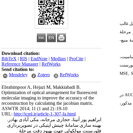
ل غالب
، بخش زیادی از اطلاعات از دست می‌رود. از دست دادن بخشی از اطلاعات منجر به ایجاد مسئلۀ ill posed در مرحلۀ
سازی هندسۀ منبع-
Download citation:
با کاربرد Curvature Parameter تابع جمعی حساسیت،
BibTeX
|
RIS
|
EndNote
|
Medlars
|
ProCite
|
Reference Manager
|
RefWorks
تصویربرداری فلورسنت
Send citation to:
عۀ تجربی کیفیت تصاویر بازسازی‌شده در دو هندسۀ بهینه و مرجع با استفاده از سه پارامتر MSE, SNR,
Mendeley
Zotero
RefWorks
Ebrahimpoor A, Hejazi M, Makkiabadi B.
Optimization of optical arrangement for fluorescent
مقادیر دو پارامتر u و TV به‌ترتیب در هندسۀ بهینه 38/2 و 66/100 و در هندسۀ مرجع 54/30 و1260 می‌باشد. مقادیر سه پارامتر AUC of ROC , SNR , MSE در
molecular imaging to improve the accuracy of the
reconstruction by calculating the jacobian matrix.
 دو هندسۀ مذکور،
ASWTR 2014; 11 (1 and 2) :19-10
URL:
http://icml.ir/article-1-307-fa.html
ابراهیم پور آنیتا، حجازی مرجانه، مکی آبادی بهادر.
بهینه​ سازی سامانۀ چینش اپتیکی در تصویربرداری
فلورسنت مولکولی جهت بهبود دقت مرحلۀ