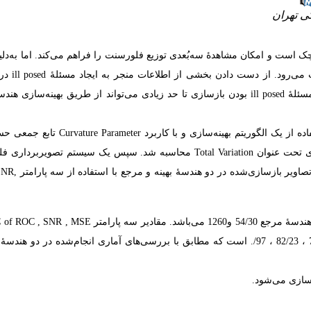
ی تهران
ست و امکان مشاهدۀ سه‌بُعدی توزیع فلورسنت را فراهم می‌کند. اما به‌دلی
بودن پدیدۀ پراکندگی در بافت‌های بیولوژیک
بازسازی و کاهش دقت بازسازی می‌شود. در این تحقیق نشان داده می‌شود مسئلۀ ill posed بودن بازسازی تا حد زیادی می‌تواند از طریق بهینه‌
ابتدا طی یک مطالعۀ شبیه‌سازی با نرم‌افزار NIRFAST با استفاده از یک الگوریتم بهینه‌سازی و 
هندسۀ بهینۀ آشکارسازی تعیین شد. جهت مقایسه با پارامتر CP، پارامتر دیگری تحت عنوان Total Variation محاسبه شد. سپس یک سیستم 
مولکولی با چینش ویژه طراحی شد. در‌نهایت، طی یک مطال
هندسۀ بهینه به‌ترتیب 4-10 × 35/. ، 7/26 ، 98/. و در هندسۀ مرجع 4-10 × 74/1 ، 82/23 ، 97/. است که مطابق با بررسی‌های آماری انجام‌شده در
زسازی می‌شود.