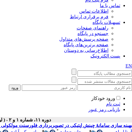
تماس با ما
اطلاعات تماس
فرم برقراری ارتباط
تسهیلات پایگاه
راهنمای صفحات
جستجو در پایگاه
صفحه پرسش‌های متداول
صفحه برترین‌های پایگاه
اطلاع‌رسانی به دوستان
پست الکترونیک
EN
ورود خودکار
ثبت نام
بازیابی رمز عبور
دوره ۱۱، شماره ۱ و ۲ - ( لیزر پزشکی ۱۳۹۳ )
بهینه​ سازی سامانۀ چینش اپتیکی در تصویربرداری فلورسنت مولکولی
*
آنیتا ابراهیم پور
،
مرجانه حجازی
،
بهادر مکی آبادی