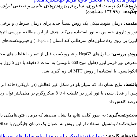
پژوهشکدۀ زیست فناوری، سازمان پژوهش‌های علمی و صنعتی ایران، ت
چکیده:
(۱۳۴۹۹ مشاهده)
قدمه:
درمان فتودینامیکی یک روش نسبتاً جدید برای درمان سرطان و برخی ا
نور و داروی حساس به نور استفاده می‌کند. هدف از این مطالعه بررسی اثر‌
لیزر) بر ‌ روی ردۀ سلول‌های سرطانی کبد انسان ( HepG2 ) و فیبروبلاست‌های نرمال انسانی بود.
وش بررسی:
انکوباسیون با استفاده از روش MTT اندازه ‌ گیری شد.
افته‌ها:
درصد کاهش داد.
بحث‌و‌نتیجه‌گیری:
حمایت‌کنندۀ پتانسیل استفاده از این روش به ‌ عنوان یک درمان جایگزین با حدا
واژه‌های کلیدی:
درمان فتودینامیکی
،
لیزر
،
متیلن‌بلو
،
سلول‌های سرطانی