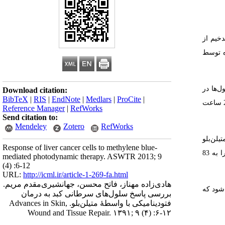
خیم از
ه توسط
ک ساعت، سلول‌ها در
Download citation:
BibTeX
|
RIS
|
EndNote
|
Medlars
|
ProCite
|
معرض نور قرمز لیزر (طول موج 660 نانومتر) به ‌ مدت 2 دقیقه با دوز 5 ژول بر سانتی‌متر مربع قرار گرفتند. پس از تابش نور، توان زیستی سلول‌ها بعد از 24 ساعت
Reference Manager
|
RefWorks
Send citation to:
Mendeley
Zotero
RefWorks
ی HepG2 و فیبروبلاست است. متیلن‌بلو
Response of liver cancer cells to methylene blue-
پس از فعال شدن با نور لیزر در غلظت 4 تا 8 میکروگرم بر میلی‌لیتر توان زیستی سلول‌های HepG2 را به 35 درصد و توان زیستی سلول‌های فیبروبلاست را به 83
mediated photodynamic therapy. ASWTR 2013; 9
(4) :6-12
URL:
http://icml.ir/article-1-269-fa.html
هادی‌زاده مهناز، فاتح محسن، جهانشیری‌مقدم مریم.
دینامیکی با واسطۀ متیلن‌بلو به‌طور قابل توجهی باعث القاء مرگ سلو ل ‌ های HepG2 می‌شود که
بررسی پاسخ سلول‌های سرطانی کبد به درمان
فتودینامیکی با واسطۀ متیلن‌بلو. Advances in Skin,
Wound and Tissue Repair. ۱۳۹۱; ۹ (۴) :۶-۱۲