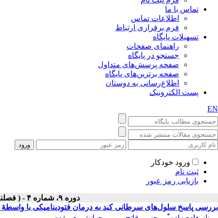
تماس با ما
اطلاعات تماس
فرم برقراری ارتباط
تسهیلات پایگاه
راهنمای صفحات
جستجو در پایگاه
صفحه پرسش‌های متداول
صفحه برترین‌های پایگاه
اطلاع‌رسانی به دوستان
پست الکترونیک
EN
ورود خودکار
ثبت نام
بازیابی رمز عبور
دوره ۹، شماره ۴ - ( فصلنامه لیزر پزشکی ۱۳۹۱ )
بررسی پاسخ سلول‌های سرطانی کبد به درمان فتودینامیکی با واسطۀ مت
*
مهناز هادی‌زاده
،
محسن فاتح
،
مریم جهانشیری‌مقدم