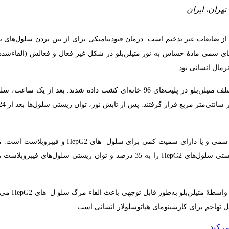
هران، ایران
ز ضایعات غیر بدخیم است. درمان فتودینامیکی برای از بین بردن سلول‌های بد
های سمی مادۀ حساس به نور متیلن‌بلو در شکل غیر فعال و فعالش (القاء‌شد
سلول‌های HepG2 و فیبروبلاست قبل از تیمار با غلظت‌های مختلف متیلن‌بلو در پلیت‌های 96 خانه‌ای کشت داده شدند. بعد از ی
نتایج نشان داد که متیلن‌بلو در شکل غیر فعالش (در تاریکی) فاقد اثر سمی و یا دارای سمیت کمی برای سلول ‌ ها
به ‌ طور کلی، نتایج ما نشان می‌دهد که درمان فتو
قل تهاجم برای کارسینومای هپاتوسلولار انسانی است.
 کبد