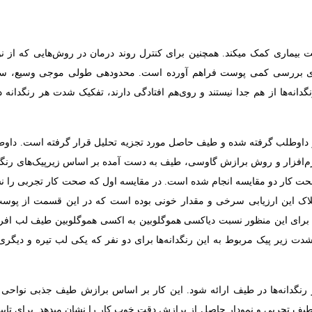
 بیماری کمک می­کند. همچنین برای کنترل روند درمان در روش‌­هایی که از نو
 برای بررسی کمی پوست فراهم آورده است. محدوده­ی طولی موجی وسیع، 
انه­‌ها از هم جدا نیستند و روی­‌هم افتادگی دارند، تفکیک شدت هر رنگ­دانه
 مطالعه طیف انعکاسی 5 نقطه مختلف از پوست 10 نفر داوطلب گرفته شده و طیف حاصل مورد تجزیه تحلیل قرار گرفته است. د
استفاده از نرم­‌افزار و روش برازش گاوسی، طیف به دست آمده بر اساس زیرپیک­‌های رنگ­د
ت کار دو مقایسه انجام شده است. در مقایسه اول که صحت کار تجربی را نش
اک این ارزیابی سرخی و مقدار خونی بوده است که در این قسمت از پوس
ای این منظور نسبت دی­اکسی هموگلوبین به اکسی هموگلوبین طیف لب افراد
ت زیر پیک مربوط به این رنگ­دانه­‌ها برای دو نفر که یکی لب تیره و دیگر
نگ­دانه‌­ها در طیف ارائه شود. این کار بر اساس برازش طیف جذبی نواحی
طیف تجربی و نمودار حاصل از برازش دقت خوب کار را نشان می­دهد. برای تای