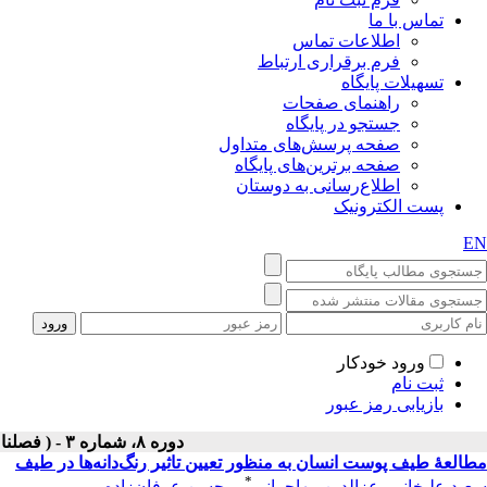
تماس با ما
اطلاعات تماس
فرم برقراری ارتباط
تسهیلات پایگاه
راهنمای صفحات
جستجو در پایگاه
صفحه پرسش‌های متداول
صفحه برترین‌های پایگاه
اطلاع‌رسانی به دوستان
پست الکترونیک
EN
ورود خودکار
ثبت نام
بازیابی رمز عبور
دوره ۸، شماره ۳ - ( فصلنامه لیزر پزشکی ۱۳۹۰ )
مطالعۀ طیف پوست انسان به منظور تعیین تاثیر رنگ‌دانه‌ها در طیف
*
سعید علیخانی
،
عزالدین مهاجرانی
،
محسن عرفان‌زاده