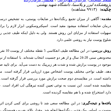
پژوهشکده لیزر و پلاسما، دانشگاه شهید بهشتی
چکیده:
(۹۹۱۳ مشاهده)
قدمه:
آگاهی از میزان تجمع رنگ­دانه‌­ها در ضایعات پوستی، به تشخیص درست
درمان ضایعات استفاده می­شود مفید است. اسپکتروسکوپی ابزار لازم را
سهولت استفاده از مزایای این روش هستند. ولی به دلیل اینکه طیف جذبی رنگ­د
شلوغ پوست نیاز به روشی علمی دارد.
وش بررسی:
در این
محدوده­ی سنی 28-24 سال و از هر دو جنسیت انتخاب شده­‌اند. با 
وجود در پوست برازش شده و شدت هر زیرپیک به دست می­‌آید. برای تایید صح
دهد، طیف نواحی مختلف پوست اشخاص مورد ارزیابی قرار گرفته است. مل
داشته است. در مقایسه­‌ی دوم صحت برازش مورد بررسی قرار گرفته است. بر
مقایسه شده است. این نسبت به نوعی تعیین کننده تیره­گی لب افراد است. شد
دارد استخراج شده و با هم مقایسه گردیده است.
افته‌­ها و نتیجه­‌گیری:
در این مطالعه سعی شد تا روشی برای کمی کردن اثر ر
پوست بر اساس پیک جذبی رنگ­دانه­‌ها انجام شد. مقدار بالای ضریب همبستگی 