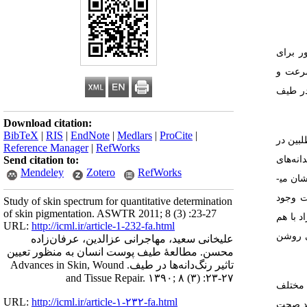
ر برای
سرعت و
 در طیف
Download citation:
BibTeX
|
RIS
|
EndNote
|
Medlars
|
ProCite
|
اوطلبین در
Reference Manager
|
RefWorks
Send citation to:
انه‌­های
Mendeley
Zotero
RefWorks
ان می­
ت وجود
Study of skin spectrum for quantitative determination
of skin pigmentation. ASWTR 2011; 8 (3) :23-27
 با هم
URL:
http://icml.ir/article-1-232-fa.html
ی روشن
علیخانی سعید، مهاجرانی عزالدین، عرفان‌زاده
محسن. مطالعۀ طیف پوست انسان به منظور تعیین
تاثیر رنگ‌دانه‌ها در طیف. Advances in Skin, Wound
and Tissue Repair. ۱۳۹۰; ۸ (۳) :۲۳-۲۷
 مختلف
URL:
http://icml.ir/article-۱-۲۳۲-fa.html
ید صحت