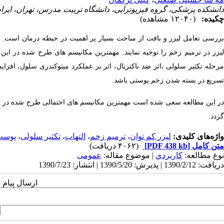
دانشکده پزشکی، گروه فیزیوتراپی، دانشگاه تربیت مدرس، تهران، ایرا
چکیده:
(۱۲۰۴۰ مشاهده)
لیزر در ترمیم زخم را توجیه نمایند. مهمترین مکانیسم های طرح شده در این
مرحله تکثیر سلولی ،اثر ضد باکتریال، اثر بر عملکرد میتوکندری سلول، افزا
تسریع در بسته شدن زخم پوستی باشد.
در این مطالعه سعی شده است مهمترین مکانیسم های احتمالی طرح شده در رابطه
گردد.
واژه‌های کلیدی:
لیزر کم توان
،
ترمیم زخم
،
التهاب
،
تکثیر سلولی
،
پوست
متن کامل
[PDF 438 kb]
(۴۰۶۲ دریافت)
نوع مطالعه:
كاربردي
| موضوع مقاله:
عمومى
دریافت: 1390/2/12 | پذیرش: 1390/5/20 | انتشار: 1390/7/23
ارسال پیام 