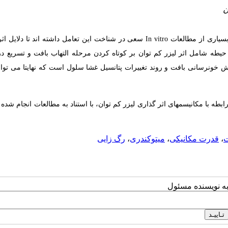
ن
بررسی تعامل لیزر و بافت از مباحث بسیار پر اهمیت در حیطه درمان است. بسیاری از مطالعات In vitro سعی در شناخت این تعامل داشته اند
 حیطه شامل اثر لیزر کم توان بر کوتاه کردن مرحله التهاب بافت و تسریع د
یش خونرسانی بافت و روند تغییرات پتانسیل غشا سلول است که نهایتا می توا
 با مکانیسمهای اثر گذاری لیزر کم توان، با استناد به مطالعات انجام شده
،
قدرت مکانیکی
،
میتوکندری
،
رگ زایی
به نویسنده مسئول