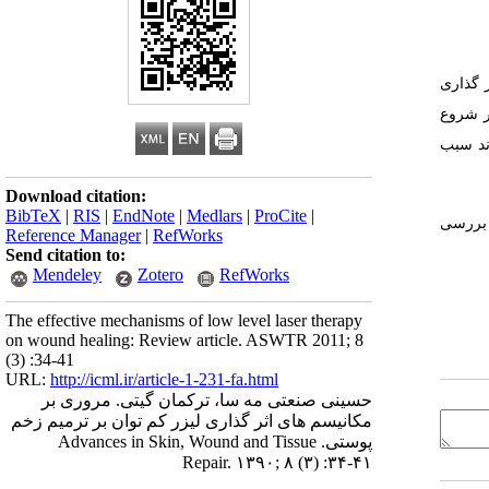
 تا دلایل اثر گذاری
ر شروع
ند سبب
Download citation:
BibTeX
|
RIS
|
EndNote
|
Medlars
|
ProCite
|
 بررسی
Reference Manager
|
RefWorks
Send citation to:
Mendeley
Zotero
RefWorks
The effective mechanisms of low level laser therapy
on wound healing: Review article. ASWTR 2011; 8
(3) :34-41
URL:
http://icml.ir/article-1-231-fa.html
حسینی صنعتی مه سا، ترکمان گیتی. مروری بر
مکانیسم های اثر گذاری لیزر کم توان بر ترمیم زخم
پوستی. Advances in Skin, Wound and Tissue
Repair. ۱۳۹۰; ۸ (۳) :۳۴-۴۱