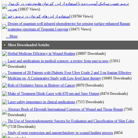
ترمیم عصب سیاتیک آسیب دیده با استفاده از لیزر کم توان هلیوم-نئون در یک مدل
تجربی
(18837 Views)
استفاده از لیزرهای کم توان در ترمیم زخم
(18784 Views)
Design of quantum well infrared photodetector for sensing surface enhanced Raman
scattering spectrum of Troponin I enzyme
(18471 Views)
... More
Most Downloaded Articles
Herbal Medicine Efficiency in Wound Healing
(28897 Downloads)
Laser and applications in medical sciences: a review from past to now
(15911
Downloads)
Treatment of 20 Patients with Diabetic Foot Ulcer Grade 2 and 3 on Iranian Effective
Medicine on, A Comparative Study with Low level laser therapy
(10491 Downloads)
Role of Oxidative Stress in Biology of Cancer
(8970 Downloads)
Make of Treatment Diode Laser with 670 nm and 5mw Output
(8474 Downloads)
Laser safety importance in clinical applications
(7515 Downloads)
Abstract Book of Eleventh International Congress of Wound and Tissue Repair
(7345
Downloads)
The Use of Spectrophotometric Spectra for Evaluation and Classification of Skin Color
(7158 Downloads)
Study of gene expression and nanotechnology in wound healing process
(6654