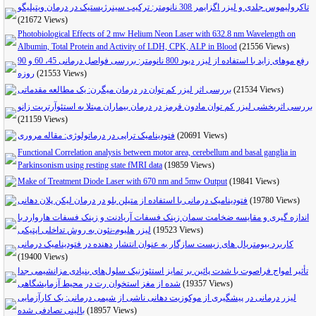
تاکرولیموس جلدی و لیزر اگزایمر 308 نانومتر: ترکیب سینرژیستیک در درمان ویتیلیگو
(21672 Views)
Photobiological Effects of 2 mw Helium Neon Laser with 632.8 nm Wavelength on
Albumin, Total Protein and Activity of LDH, CPK, ALP in Blood
(21556 Views)
رفع موهای زاید با استفاده از لیزر دیود 800 نانومتر: بررسی فواصل درمانی 45، 60 و 90
روزه
(21553 Views)
بررسی اثر لیزر کم توان در درمان میگرن: یک مطالعه مقدماتی
(21534 Views)
بررسی اثربخشی لیزر کم توان مادون قرمز در درمان بیماران مبتلا به استئوآرتریت زانو
(21159 Views)
فتودینامیک تراپی در درماتولوژی: مقاله مروری
(20691 Views)
Functional Correlation analysis between motor area, cerebellum and basal ganglia in
Parkinsonism using resting state fMRI data
(19859 Views)
Make of Treatment Diode Laser with 670 nm and 5mw Output
(19841 Views)
فتودینامیک درمانی با استفاده از متیلن بلو در درمان لیکن پلان دهانی
(19780 Views)
اندازه گیری و مقایسه ضخامت سمان زینک فسفات آریادنت و زینک فسفات هاروارد با
لیزر هلیوم-نئون به روش تداخلی اپتیکی
(19523 Views)
کاربرد بیومتریال های زیست سازگار به عنوان انتشار دهنده در فتودینامیک درمانی
(19400 Views)
تأثیر امواج فراصوت با شدت پائین بر تمایز استئوژنیک سلول‌های بنیادی مزانشیمی جدا
شده از مغز استخوان رت در محیط آزمایشگاهی
(19357 Views)
لیزر درمانی در پیشگیری از موکوزیت دهانی ناشی از شیمی درمانی: یک کارآزمایی
بالینی تصادفی شده
(18957 Views)