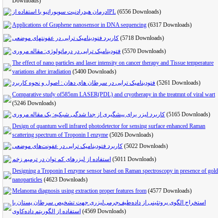
Downloads)
درمان هیدرادنیت سوپوراتیو با استفاده ازIPL
(6556 Downloads)
Applications of Graphene nanosensor in DNA sequencing
(6317 Downloads)
کاربرد فتودینامیک تراپی در عفونتهای موضعی
(5718 Downloads)
فتودینامیک تراپی در درماتولوژی: مقاله مروری
(5570 Downloads)
The effect of nano particles and laser intensity on cancer therapy and Tissue temperature
variations after irradiation
(5400 Downloads)
فتودینامیک تراپی در سرطان های دهان : اصول و نحوه کاربرد
(5261 Downloads)
Comparative study of585nm LASER(PDL) and cryotherapy in the treatmnt of viral wart
(5246 Downloads)
کاربرد لیزر برای پیشگیری از جدا شدگی شبکیه: یک مقاله مروری
(5165 Downloads)
Design of quantum well infrared photodetector for sensing surface enhanced Raman
scattering spectrum of Troponin I enzyme
(5026 Downloads)
کاربرد فتودینامیک تراپی در عفونت‌های موضعی
(5022 Downloads)
استفاده از لیزرهای کم توان در ترمیم زخم
(5011 Downloads)
Designing a Troponin I enzyme sensor based on Raman spectroscopy in presence of gold
nanoparticles
(4623 Downloads)
Melanoma diagnosis using extraction proper features from
(4577 Downloads)
استخراج الگوی پروتئینی از داده‌طیف‌جرمی‌لیزری جهت تشخیص سرطان پستان با
استفاده از الگوریتم داده‌کاوی
(4569 Downloads)