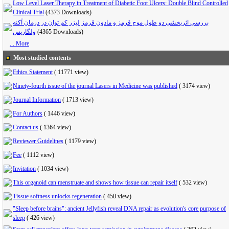
Low Level Laser Therapy in Treatment of Diabetic Foot Ulcers: Double Blind Controlled
Clinical Trial
(4373 Downloads)
بررسی اثربخشی دو طول موج قرمز و مادون قرمز لیزر کم توان در درمان آکنه
ولگاریس
(4365 Downloads)
... More
Most studied contents
Ethics Statement
(
11771 view
)
Ninety-fourth issue of the journal Lasers in Medicine was published
(
3174 view
)
Journal Information
(
1713 view
)
For Authors
(
1446 view
)
Contact us
(
1364 view
)
Reviewer Guidelines
(
1179 view
)
Fee
(
1112 view
)
Invitation
(
1034 view
)
This organoid can menstruate and shows how tissue can repair itself
(
532 view
)
Tissue softness unlocks regeneration
(
450 view
)
"Sleep before brains": ancient Jellyfish reveal DNA repair as evolution's core purpose of
sleep
(
426 view
)