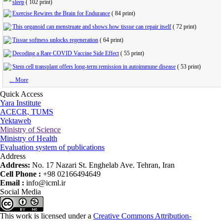
sleep
(
102 print
)
Exercise Rewires the Brain for Endurance
(
84 print
)
This organoid can menstruate and shows how tissue can repair itself
(
72 print
)
Tissue softness unlocks regeneration
(
64 print
)
Decoding a Rare COVID Vaccine Side Effect
(
55 print
)
Stem cell transplant offers long-term remission in autoimmune disease
(
53 print
)
... More
Quick Access
Yara Institute
ACECR, TUMS
Yektaweb
Ministry of Science
Ministry of Health
Evaluation system of publications
Address
Address:
No. 17 Nazari St. Enghelab Ave. Tehran, Iran
Cell Phone :
+98 02166494649
Email :
info@icml.ir
Social Media
This work is licensed under a
Creative Commons Attribution-