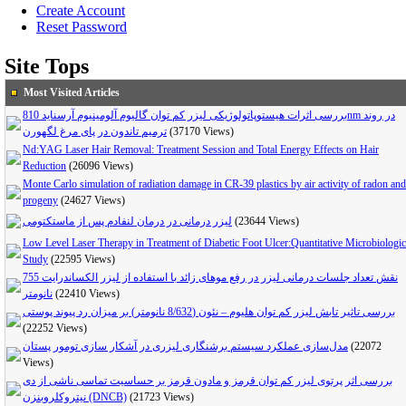
Create Account
Reset Password
Site Tops
Most Visited Articles
بررسی اثرات هیستوپاتولوژیکی لیزر کم توان گالیوم آلومینیوم آرسناید 810nm در روند
ترمیم تاندون در پای مرغ لگهورن
(37170 Views)
Nd:YAG Laser Hair Removal: Treatment Session and Total Energy Effects on Hair
Reduction
(26096 Views)
Monte Carlo simulation of radiation damage in CR-39 plastics by air activity of radon and
progeny
(24627 Views)
لیزر درمانی در درمان لنفادم پس از ماستکتومی
(23644 Views)
Low Level Laser Therapy in Treatment of Diabetic Foot Ulcer:Quantitative Microbiologic
Study
(22595 Views)
نقش تعداد جلسات درمانی لیزر در رفع موهای زائد با استفاده از لیزر الکساندرایت 755
نانومتر
(22410 Views)
بررسی تاثیر تابش لیزر کم توان هلیوم – نئون (8/632 نانومتر) بر میزان رد پیوند پوستی
(22252 Views)
مدل‌سازی عملکرد سیستم برشنگاری لیزری در آشکار سازی تومور پستان
(22072
Views)
بررسی اثر پرتوی لیزر کم توان قرمز و مادون قرمز بر حساسیت تماسی ناشی از دی
نیتروکلروبنزن (DNCB)
(21723 Views)