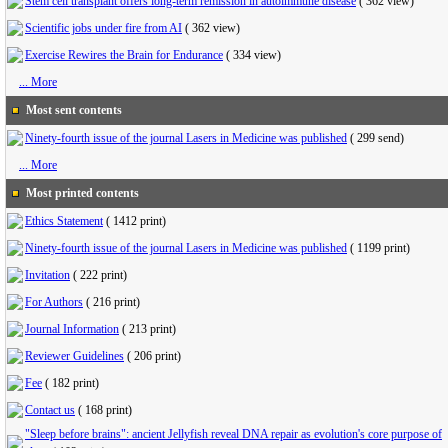
Stem cell transplant offers long-term remission in autoimmune disease
(
362 view
)
Scientific jobs under fire from AI
(
362 view
)
Exercise Rewires the Brain for Endurance
(
334 view
)
... More
Most sent contents
Ninety-fourth issue of the journal Lasers in Medicine was published
(
299 send
)
... More
Most printed contents
Ethics Statement
(
1412 print
)
Ninety-fourth issue of the journal Lasers in Medicine was published
(
1199 print
)
Invitation
(
222 print
)
For Authors
(
216 print
)
Journal Information
(
213 print
)
Reviewer Guidelines
(
206 print
)
Fee
(
182 print
)
Contact us
(
168 print
)
"Sleep before brains": ancient Jellyfish reveal DNA repair as evolution's core purpose of