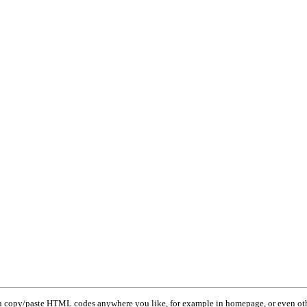
 copy/paste HTML codes anywhere you like, for example in homepage, or even oth