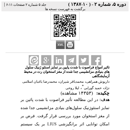
دوره ۵، شماره ۲ - ( ۱۰-۱۳۸۷ )
|
جلد ۵ شماره ۲ صفحات ۱۱-۶
برگشت به فهرست نسخه ها
تاثیر امواج فراصوت با شدت پایین بر تمایز استئو ژنیک سلول
های بنیادی مزانشیمی جدا شده از مغز استخوان رت در محیط
آزمایشگاهی
،
،
داریوش همراهی
محمدباقر شیران
محمدرضا باغبان اسلامی
*
،
،
نژاد
حمید گورابی
لیلا روحی
چکیده:
(۱۴۳۵۳ مشاهده)
هدف:
در این مطالعه تأثیر فراصوت با شدت پائین بر
تمایز استئوژنیک سلول‌های بنیادی مزانشیمی جدا شده
از مغز استخوان مورد بررسی قرار گرفت. فرض بر
امکان توانایی اثر برانگیزشی LIUS بر یک سیستم