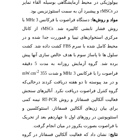
بیولوژیکی در محیط آزمایشگاهی بوسیله القاء تمایز
در rMSCs و پیشبرد آن به سمت استئوژنزیس بود.
مواد و روش‌ها:
دستگاه فراصوت با فرکانس MHz 3 با
روش فشار تابشی کالیبره شد. rMSCs از کانال
مرکزی استخوان‌های تیبیا و فموررت جدا شده و در
محیط کامل شده با سرم FBS کشت داده شد. کشت
سلول ها تا پاساژ سوم با هدف خالص سازی آنها پیش
برده شد. گروه آزمایش روزانه به مدت 5 دقیقه
-2
فراصوت را با فرکانس MHz 3 و شدت mW.cm
355
و در مد پیوسته تا دو هفته دریافت کردند درحالی‌که
گروه کنترل فراصوت دریافت نکرد. آنالیزهای سنجش
فعالیت آلکالین فسفاتاز و روش RT-PCR نیمه کمی
برای بیان ژن‌های آلکالین فسفاتاز، استئوکلسین و
استئوپونتین در روزهای اول تا چهاردهم بعد از تحریک
با فراصوت بصورت یکروز در میان انجام گرفت.
نتایج:
نشان داد که فعالیت آلکالین فسفاتاز در گروه