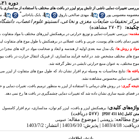
دوره ۲۱، شماره ۲ - ( ۲-۱۴۰۳ )
بررسی تغییرات دمایی ناشی از تابش پرتو لیزر در بافت های مختلف با استفاده از مدلسازی با
*
،
،
،
معصومه معصومی پور
مهدی صالحی باروق
بابک باباخانی
سی
مرکز تحقیقات ضایعات مغزی و نخاعی، انستیتو علوم اعصاب، دانشگاه 
چکیده:
(۲۷۰۳ مشاهده)
قدمه:
بررسی تغییرات دمایی و توزیع حرارتی در برهمکنش لیزرهای مختلف با مواد متفاوت هم
تغییر دمای بافت های پوست، چربی و بافت عضلانی در برهمکنش با طول موج های متفاوت لیزر
واد و روش ها:
یک مدل سه بعدی اولیه از هندسه و ابعاد و ضخامت مواد در لایه های مجزا 
موج های مختلف مشخص شد. در ادامه فرآیند مدلسازی، از فیزیک انتقال حرارت در بافت بیولو
موج مختلف، به عنوان منبع حرارتی تابشی در نظر گرفته شد.
افته ها:
تغییرات دمایی محسوس مشاهده نشد.
تیجه گیری:
در روش های درمانی با استفاده از لیزر به منظور ترمیم بافت، تغیرات دمایی و حرا
در فضای شبیه سازی نشان داده شد که تغییرات دمایی چشمگیری در بافت ها رخ نمی دهد.
واژه‌های کلیدی:
،
،
،
برهمکنش لیزر و بافت
لیزر کم توان
مدلسازی
نرم افزار کامسول
(۵۷۷ دریافت)
متن کامل
[PDF 451 kb]
نوع مطالعه:
| موضوع مقاله:
پژوهشي
عمومى
دریافت: 1403/4/18 | پذیرش: 1403/6/10 | انتشار: 1403/7/2
بازنشر اطلاعات