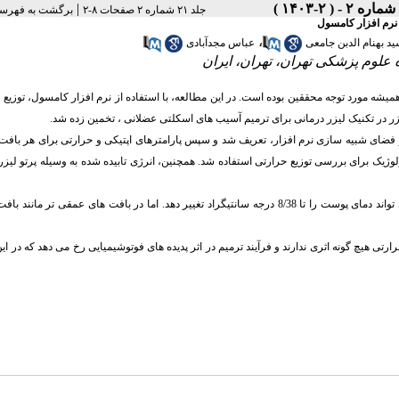
|
جلد ۲۱ شماره ۲ صفحات ۸-۲
برگشت به فهرس
 نرم افزار کامسول
،
د بهنام الدبن جامعی
عباس مجدآبادی
علوم پزشکی تهران، تهران، ایران
یشه مورد توجه محققین بوده است. در این مطالعه، با استفاده از نرم افزار کامسول، توزیع 
 در تکنیک لیزر درمانی برای ترمیم آسیب های اسکلتی عضلانی ، تخمین زده شد.
در فضای شبیه سازی نرم افزار، تعریف شد و سپس پارامترهای اپتیکی و حرارتی برای هر باف
ژیک برای بررسی توزیع حرارتی استفاده شد. همچنین، انرژی تابیده شده به وسیله پرتو لیز
نتایج محاسبات به وسیله نرم افزار نشان داد که طول موج های متفاوت از لیزر می تواند دمای پوست را تا 8/38 درجه سانتیگراد تغییر دهد. اما در بافت های عمقی
رتی هیچ گونه اثری ندارند و فرآیند ترمیم در اثر پدیده های فوتوشیمیایی رخ می دهد که در ای