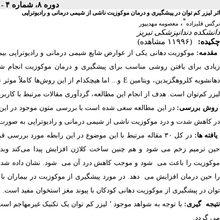
دوره ۸، شماره ۴ - ( فصلنامه لیزر پزشکی ۱۳۹۰ )
اثر لیزر کم توان در پیشگیری و درمان موکوزیت ناشی از شیمی درمانی و رادیوتراپی
*
،
نرگس قلیزاده
معصومه مهدیپور
دانشکده دندانپزشکی تبریز
چکیده:
(۱۱۹۹۶ مشاهده)
مقدمه:
موکوزیت دهانی یکی از عوارض شایع شیمی درمانی و رادیوتراپی بیمار
زیادی برای یافتن روشی مناسب برای پیشگیری و درمان موکوزیت انجام شده ‌ ا
دهانشویه کلروهگزیدین، ویتامین E و... اما هیچکدام از 
لیزر کم‌توان است. هدف از انجام این مطالعه، گردآوری مقالات مرتبط با کاربر
روش بررسی:
در این مطالعه سعی شده است با بررسی متون موجود در این 
در کاهش شدت و درد موکوزیت ناشی از شیمی درمانی و رادیوتراپی به صورت گ
یافته
ها:
در کل ٣٠ مقاله مرتبط با این موضوع در این رابطه مورد بر
حین ترمیم زخم می شود و هم چنین ساخت کلاژن افزایش پیدا می‌کند وبدین 
موکوزیت را باعث می ‌ شود و موجب کاهش درد آن می ‌ شود. نشان داده شده
را حین درمان افزایش می ‌ دهد. در مورد پیشگیری از موکوزیت در بیماران با 
توان در پیشگیری از موکوزیت دهانی کودکان با پیوند مغز استخوان مفید است.
تیجه گیری:
با توجه به شواهد موجود ٬ لیزر کم توان یک 
می گردد.