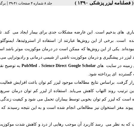
|
جلد ۸ شماره ۴ صفحات ۴۱-۳۹
برگش
ی ‌ های بدخیم است. این عارضه مشکلات جدی برای بیمار ایجاد می ‌ کند. تل
ست. برخی از این روش‌ها عبارتند از: استفاده از استروئیدها، ایمنوگلوبول
این روش‌ها کاملاً موثر نبوده‌اند. یکی از این روش‌ها که ممکن است در درمان موکوزیت موثر باشد ا
د لیزر در پیشگیری و درمان موکوزیت ناشی از شیمی درمانی و رادیوتراپی می ‌
زمینه در سایت ‌ های
Science Direct Google Scholar
،
PubMed
به توضیح نق
سترده ‌ ای پرداخته شود.
رسی قرار گرفت. براساس نتایج مطالعات موجود لیزر کم توان باعث افزایش فعالی
ترتیب روند التهاب کاهش می‌یابد. استفاده از لیزر کم توان درمان سریع 
 است که لیزر کم توان بخوبی توسط بیماران تحمل می شود و کیفیت زندگی ب
پیوند مغز استخوان نیز مطالعاتی انجام شده است و به این نتیجه رسیدند که 
تکنیک غیرمهاجم است که به نظر می ‌ رسد کاربرد آن موجب رهایی از درد و کاهش شدت موکوز