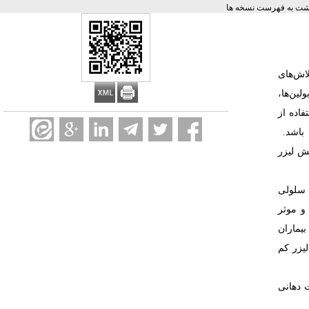
ت به فهرست نسخه ها
اش‌های
ین‌ها،
ستفاده از
 باشد.
ش لیزر
ت سلولی
و موثر
یماران
لیزر کم
یت دهانی